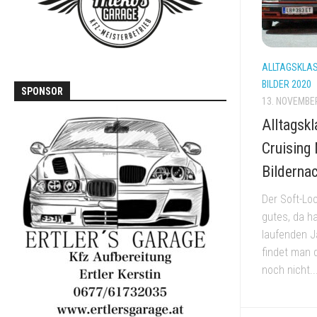
T3
VOLVO
740
/
ALLTAGSKLAS
760
BILDER 2020
SPONSOR
13. NOVEMBE
Alltagskl
Cruising
Bilderna
Der Soft-Lo
gutes, da ha
laufenden J
findet man 
noch nicht..