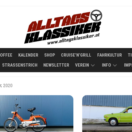
COFFEE
KALENDER
SHOP
CRUISE’N’GRILL
FAHRKULTUR
T
STRASSENSTRICH
NEWSLETTER
VEREIN
INFO
IMP
STATUTEN
KOOPERATIO
D:
2020
ÜBER
ALLTAGSKLAS