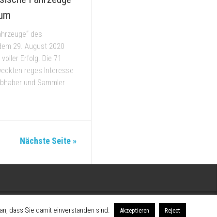
eum
ahrzeuge“ des
dem 29. August 2020
 voller Erfolg. Die 71
eckten reges Interesse
liebhaber und Sammler.
Nächste Seite »
n, dass Sie damit einverstanden sind.
Akzeptieren
Reject