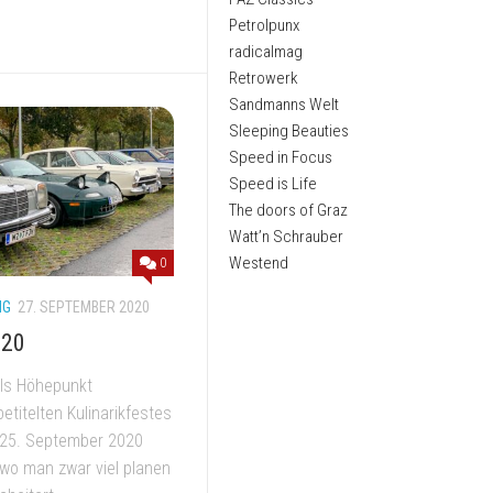
Petrolpunx
radicalmag
Retrowerk
Sandmanns Welt
Sleeping Beauties
Speed in Focus
Speed is Life
The doors of Graz
Watt’n Schrauber
Westend
0
NG
27. SEPTEMBER 2020
020
als Höhepunkt
titelten Kulinarikfestes
 25. September 2020
 wo man zwar viel planen