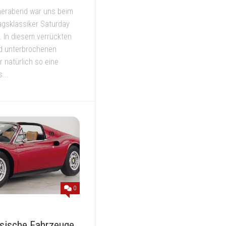
merabend war uns beim
agsklassiker Saturday
. In diesem verrückten
nd unterbrochenen
r natürlich so eine
...
0
ssische Fahrzeuge