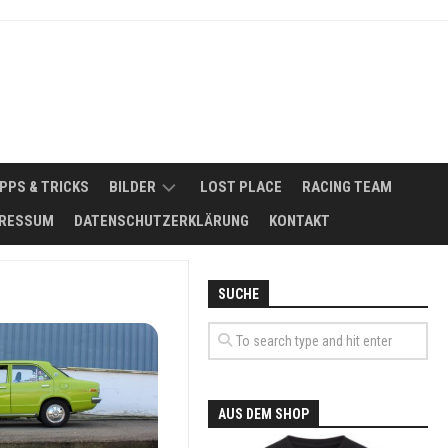
IPPS & TRICKS
BILDER
LOST PLACE
RACING TEAM
RESSUM
DATENSCHUTZERKLÄRUNG
KONTAKT
2008
NSMÖGLICHKEITEN
2011
SUCHE
FUHRPARK
2012
ERBSE
SIKER
–
2013
MAZDA
818
2014
SEDAN
AUS DEM SHOP
DE