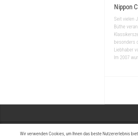
Nippon C
Seit vielen 
Büthe veran
Klassikersz
besonders d
Liebhaber v
Im 2007 wur
Wir verwenden Cookies, um Ihnen das beste Nutzererlebnis biet
2008-2026 Alltagsklassiker - Interessengemeinschaft zum Erhalt und 