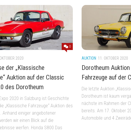
0
 OKTOBER 2020
AUKTION
11. OKTOBER 2020
se der „Klassische
Dorotheum Auktion 
e“ Auktion auf der Classic
Fahrzeuge auf der 
20 des Dorotheum
Die letzte Auktion „Klass
Dorotheum ist kaum verga
 Expo 2020 in Salzburg ist Geschichte
nächste im Rahmen der Cl
 die „Klassische Fahrzeuge“ Auktion des
bereits. Am 17. Oktober 
 Anhand einiger angebotener
Automobile und 4 Zweiräd
erden wir einen Blick auf die
gebnisse werfen. Honda S800 Das