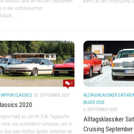
em Genuss fand am letzten September
kann, an der Umsetzung sc
in der oststeirischen
stadt...
0
/
NIPPON CLASSICS
20. SEPTEMBER 2020
ALLTAGSKLASSIKER SATURDA
BILDER 2020
lassics 2020
6. SEPTEMBER 2020
gens hieß es um 6h früh Tagwache
Alltagsklassiker Sa
 mich, ein schnelles Frühstück, rein in
Cruising September
en und zwei Kaffee später enterten wir