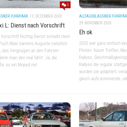
0
SIKER FUHRPARK
13. DEZEMBER 2020
ALLTAGSKLASSIKER FUHRPA
29. NOVEMBER 2020
i L: Dienst nach Vorschrift
Eh ok
Vorschrift Richtig Dienst schiebt mein
2020 war ganz einfach kei
Puch Maxi namens Auguste natürlich
Piloten. Kaum Treffen, Me
, das Vergnügen an den Fahrten
Rallyes, Gleichmäßigkeit
Wenn man den mal fährt. Ja, die
Rallyes die regulär stattg
ür so ein Moped mit...
wurden sie adaptiert, ver
gleich aufs kommende Jah