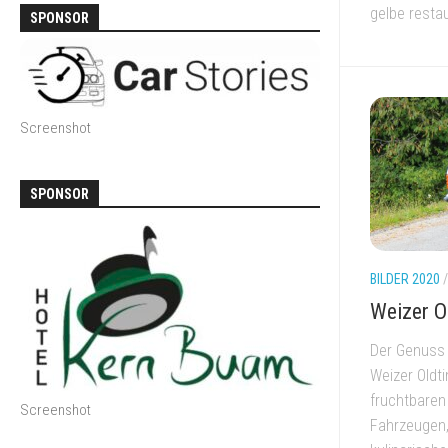
gelbe restau
SPONSOR
Screenshot
SPONSOR
BILDER 2020
Weizer O
Der Genuss 
Weizer Oldti
fruchtbaren
Screenshot
Fahrzeugen,