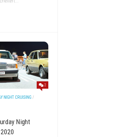
heitert...
2
Y NIGHT CRUISING
/
turday Night
 2020