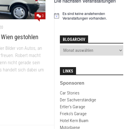
Die nächsten Veranstaltungen
2026
MX-
5
Es sind keine anstehenden
NA
0
Hinweis
Veranstaltungen vorhanden.
V-
SPECIAL
20
 Wien gestohlen
KAWASAKI
BLOGARCHIV
ESTRELLA
er Bilder von Autos, an
erfreuen. Robert macht
PUCH
MAXI
enn nicht gerade sein
L
s handelt sich dabei um
LINKS
Sponsoren
Car Stories
Der Sachverständige
Ertler’s Garage
Frieko’s Garage
Hotel Kern Buam
Motorbiene