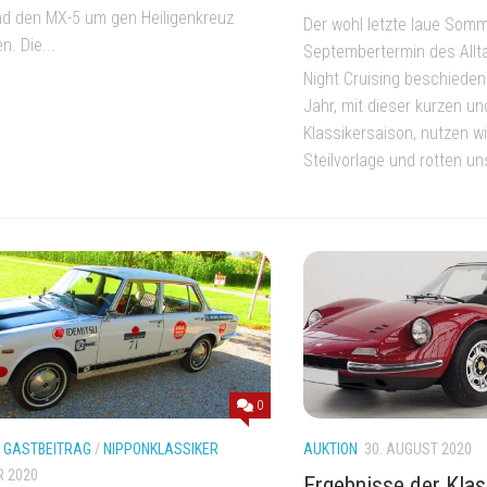
nd den MX-5 um gen Heiligenkreuz
Der wohl letzte laue Som
. Die...
Septembertermin des Allt
Night Cruising beschieden
Jahr, mit dieser kurzen u
Klassikersaison, nutzen wi
Steilvorlage und rotten uns
0
/
GASTBEITRAG
/
NIPPONKLASSIKER
AUKTION
30. AUGUST 2020
R 2020
Ergebnisse der Kla