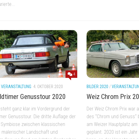
rierte...
4
/
VERANSTALTUNG
4. OKTOBER 2020
BILDER 2020
/
VERANSTALTU
ldtimer Genusstour 2020
Weiz Chrom Prix 2
steht ganz klar im Vordergrund der
Der Weiz Chrom Prix war 
mer Genusstour. Die dritte Auflage der
des “Chrom und Genuss“ be
 Symbiose zwischen klassischen
am Weizer Hauptplatz am
 malerischer Landschaft und
geplant. 2020 ist ein Jahr