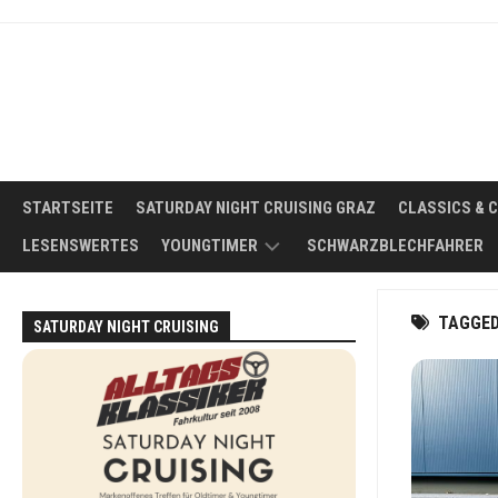
Skip
to
content
STARTSEITE
SATURDAY NIGHT CRUISING GRAZ
CLASSICS & 
LESENSWERTES
YOUNGTIMER
SCHWARZBLECHFAHRER
WAS
TAGGE
SATURDAY NIGHT CRUISING
IST
EIN
YOUNGTIMER?
DER
IDEALE
YOUNGTIMER
FÜR