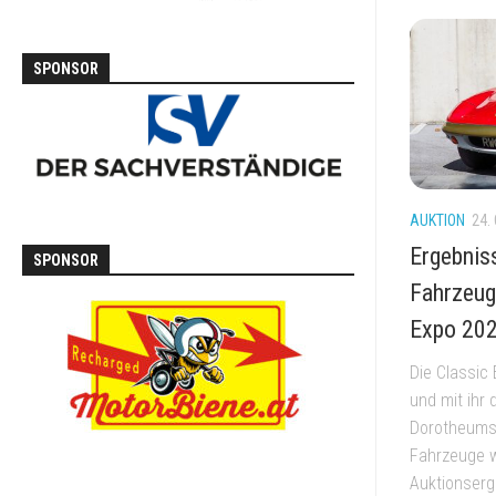
SPONSOR
AUKTION
24.
Ergebnis
SPONSOR
Fahrzeug
Expo 20
Die Classic
und mit ihr
Dorotheums.
Fahrzeuge w
Auktionser