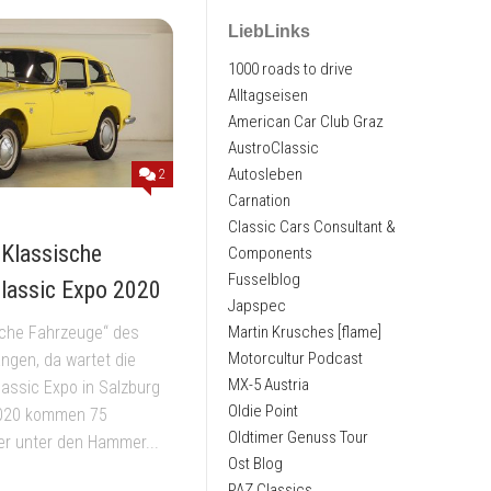
LiebLinks
1000 roads to drive
Alltagseisen
American Car Club Graz
AustroClassic
Autosleben
2
Carnation
Classic Cars Consultant &
Klassische
Components
Fusselblog
Classic Expo 2020
Japspec
Martin Krusches [flame]
ische Fahrzeuge“ des
Motorcultur Podcast
ngen, da wartet die
MX-5 Austria
assic Expo in Salzburg
Oldie Point
2020 kommen 75
Oldtimer Genuss Tour
er unter den Hammer...
Ost Blog
PAZ Classics