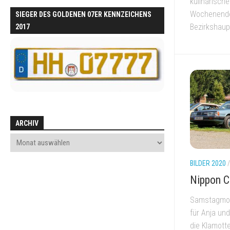
kulinarisch
Wochenende 
SIEGER DES GOLDENEN 07ER KENNZEICHENS
Bezirkshaupt
2017
ARCHIV
BILDER 2020
Nippon C
Samstagmor
für Anja und
die Klamott