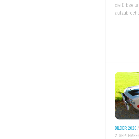
die Erbse u
aufzubrechen
BILDER 2020
2. SEPTEMBE