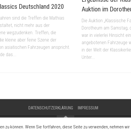
lassics Deutschland 2020
Auktion im Doroth
Jahren sind die Treffen die Mathias
Die Auktion „Klassische F
staltet, nicht mehr aus der
Dorotheum am Samstag, 
ene wegzudenken. Treffen, die
war in vielerlei Hinsicht ein
ie kleine aber feine Szene der
angebotenen Fahrzeuge w
on asiatischen Fahrzeugen anspricht.
in der Welt der Klassiker
de das...
Unter...
DATENSCHUTZERKLÄRUNG
IMPRESSUM
en zu können. Wenn Sie fortfahren, diese Seite zu verwenden, nehmen wir a
Förderung der Fahrzeugkultur und