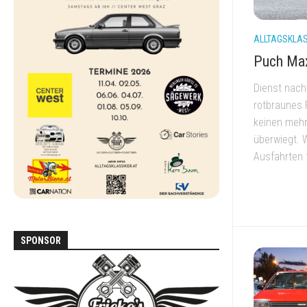
DEN
ALLTAG
ALLTAGSKLAS
FORD
Puch Max
SCORPIO
Dienst nach 
MAZDA
MX-
rotbraunes 
5
keinen mehr
NA
überwiegt. 
Ausfahrten f
MERCEDES
W123
MERCEDES
W124
SPONSOR
MITSUBISHI
PAJERO
L040
VOLKSWAGEN