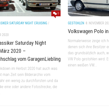
0
SIKER SATURDAY NIGHT CRUISING
/
GESTOHLEN
8. NOVEMBER 20
Volkswagen Polo in
R 2020
Normalerweise zeige ich hi
assiker Saturday Night
denen sich ihre Besitzer 
 März 2020 –
das grundsätzlich auch, w
chschlag vom GaragenLiebling
VW Polo gestohlen wird. E
einen weißen VW...
ckdown im Herbst 2020 hat auch was
t man Zeit sein Bilderarchiv vom
ahr ein wenig zu durchforsten und da
die eine oder andere Fotostrecke, die
.