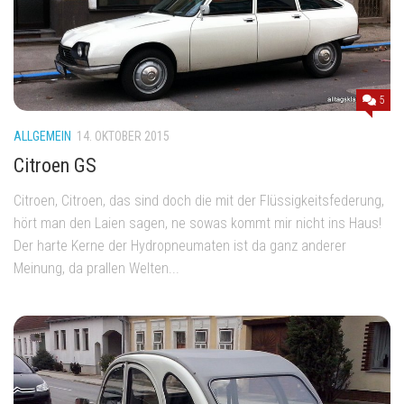
5
ALLGEMEIN
14. OKTOBER 2015
Citroen GS
Citroen, Citroen, das sind doch die mit der Flüssigkeitsfederung,
hört man den Laien sagen, ne sowas kommt mir nicht ins Haus!
Der harte Kerne der Hydropneumaten ist da ganz anderer
Meinung, da prallen Welten...