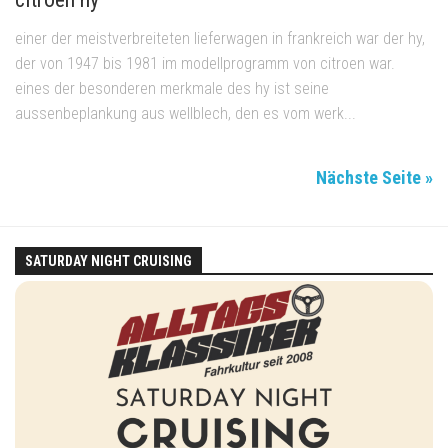
einer der meistverbreiteten lieferwagen in frankreich war der hy,
der von 1947 bis 1981 im modellprogramm von citroen war.
eines der besonderen merkmale des hy ist seine
aussenbeplankung aus wellblech, den es vom werk...
Nächste Seite »
SATURDAY NIGHT CRUISING