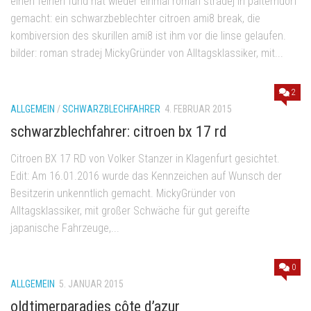
einen feinen fund hat wieder einmal roman stradej in palterndorf
gemacht: ein schwarzbeblechter citroen ami8 break, die
kombiversion des skurillen ami8 ist ihm vor die linse gelaufen.
bilder: roman stradej MickyGründer von Alltagsklassiker, mit...
2
ALLGEMEIN
/
SCHWARZBLECHFAHRER
4. FEBRUAR 2015
schwarzblechfahrer: citroen bx 17 rd
Citroen BX 17 RD von Volker Stanzer in Klagenfurt gesichtet.
Edit: Am 16.01.2016 wurde das Kennzeichen auf Wunsch der
Besitzerin unkenntlich gemacht. MickyGründer von
Alltagsklassiker, mit großer Schwäche für gut gereifte
japanische Fahrzeuge,...
0
ALLGEMEIN
5. JANUAR 2015
oldtimerparadies côte d’azur