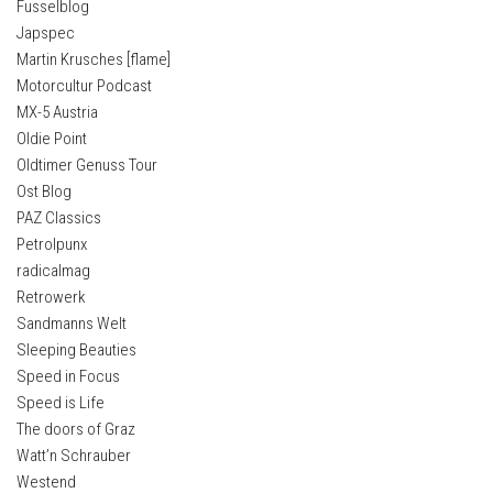
Fusselblog
Japspec
Martin Krusches [flame]
Motorcultur Podcast
MX-5 Austria
Oldie Point
Oldtimer Genuss Tour
Ost Blog
PAZ Classics
Petrolpunx
radicalmag
Retrowerk
Sandmanns Welt
Sleeping Beauties
Speed in Focus
Speed is Life
The doors of Graz
Watt’n Schrauber
Westend