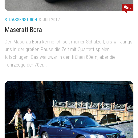
0
STRASSENSTRICH
3. JULI 2017
Maserati Bora
Den Maserati Bora kenne ich seit meiner Schulzeit, als wir Jungs
uns in der großen Pause die Zeit mit Quartett spielen
totschlugen. Das war zwar in den frühen 80ern, aber die
Fahrzeuge der 70er...