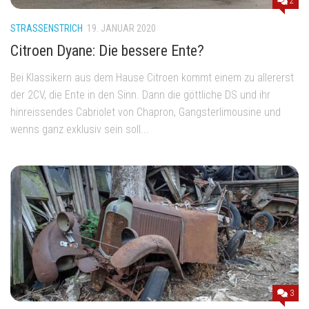
2
STRASSENSTRICH
19. JANUAR 2020
Citroen Dyane: Die bessere Ente?
Bei Klassikern aus dem Hause Citroen kommt einem zu allererst
der 2CV, die Ente in den Sinn. Dann die göttliche DS und ihr
hinreissendes Cabriolet von Chapron, Gangsterlimousine und
wenns ganz exklusiv sein soll...
3