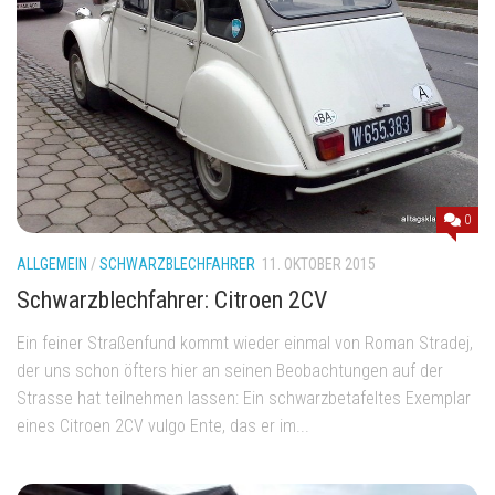
0
ALLGEMEIN
/
SCHWARZBLECHFAHRER
11. OKTOBER 2015
Schwarzblechfahrer: Citroen 2CV
Ein feiner Straßenfund kommt wieder einmal von Roman Stradej,
der uns schon öfters hier an seinen Beobachtungen auf der
Strasse hat teilnehmen lassen: Ein schwarzbetafeltes Exemplar
eines Citroen 2CV vulgo Ente, das er im...