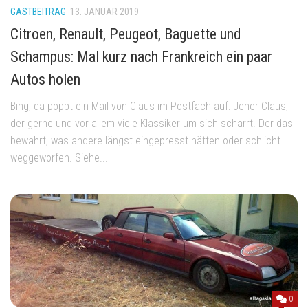
GASTBEITRAG
13. JANUAR 2019
Citroen, Renault, Peugeot, Baguette und
Schampus: Mal kurz nach Frankreich ein paar
Autos holen
Bing, da poppt ein Mail von Claus im Postfach auf: Jener Claus,
der gerne und vor allem viele Klassiker um sich scharrt. Der das
bewahrt, was andere längst eingepresst hätten oder schlicht
weggeworfen. Siehe...
0