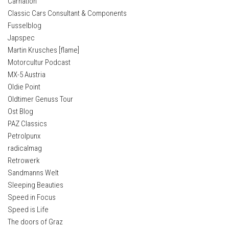
Carnation
Classic Cars Consultant & Components
Fusselblog
Japspec
Martin Krusches [flame]
Motorcultur Podcast
MX-5 Austria
Oldie Point
Oldtimer Genuss Tour
Ost Blog
PAZ Classics
Petrolpunx
radicalmag
Retrowerk
Sandmanns Welt
Sleeping Beauties
Speed in Focus
Speed is Life
The doors of Graz