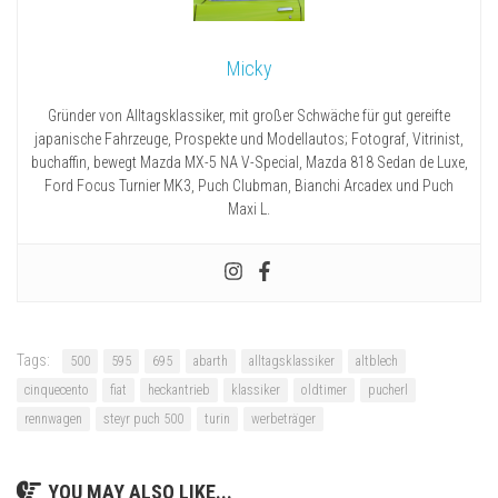
Micky
Gründer von Alltagsklassiker, mit großer Schwäche für gut gereifte
japanische Fahrzeuge, Prospekte und Modellautos; Fotograf, Vitrinist,
buchaffin, bewegt Mazda MX-5 NA V-Special, Mazda 818 Sedan de Luxe,
Ford Focus Turnier MK3, Puch Clubman, Bianchi Arcadex und Puch
Maxi L.
Tags:
500
595
695
abarth
alltagsklassiker
altblech
cinquecento
fiat
heckantrieb
klassiker
oldtimer
pucherl
rennwagen
steyr puch 500
turin
werbeträger
YOU MAY ALSO LIKE...