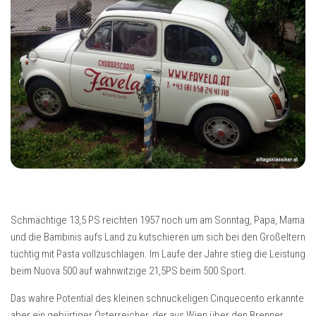
Schmächtige 13,5 PS reichten 1957 noch um am Sonntag, Papa, Mama
und die Bambinis aufs Land zu kutschieren um sich bei den Großeltern
tüchtig mit Pasta vollzuschlagen. Im Laufe der Jahre stieg die Leistung
beim Nuova 500 auf wahnwitzige 21,5PS beim 500 Sport.
Das wahre Potential des kleinen schnuckeligen Cinquecento erkannte
aber ein gebürtiger Österreicher, der aus Wien über den Brenner