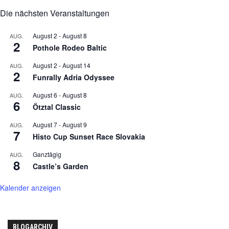
Die nächsten Veranstaltungen
August 2
-
August 8
AUG.
2
Pothole Rodeo Baltic
August 2
-
August 14
AUG.
2
Funrally Adria Odyssee
August 6
-
August 8
AUG.
6
Ötztal Classic
August 7
-
August 9
AUG.
7
Histo Cup Sunset Race Slovakia
Ganztägig
AUG.
8
Castle’s Garden
Kalender anzeigen
BLOGARCHIV