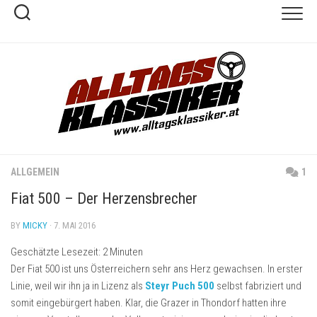
Skip
to
content
ALLGEMEIN
1
Fiat 500 – Der Herzensbrecher
BY
MICKY
· 7. MAI 2016
Geschätzte Lesezeit:
2
Minuten
Der Fiat 500 ist uns Österreichern sehr ans Herz gewachsen. In erster
Linie, weil wir ihn ja in Lizenz als
Steyr Puch 500
selbst fabriziert und
somit eingebürgert haben. Klar, die Grazer in Thondorf hatten ihre