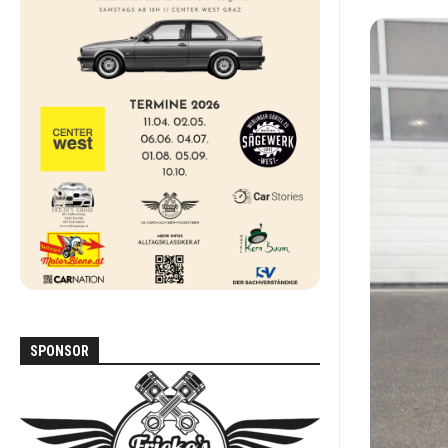
DEN
ALLTAG
FORD
SCORPIO
MAZDA
MX-
5
NA
MERCEDES
W123
MERCEDES
W124
SPONSOR
MITSUBISHI
PAJERO
L040
VOLKSWAGEN