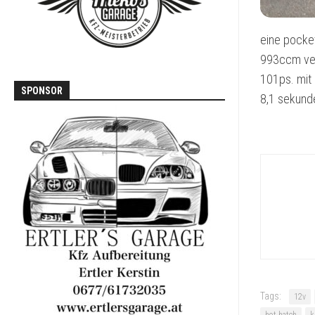
T3
VOLVO
eine pocket
740
993ccm vert
/
760
101ps. mit 
SPONSOR
8,1 sekund
Tags:
12v
hot hatch
k