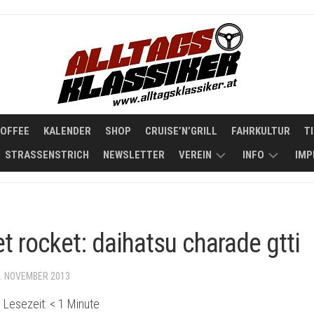
COFFEE
KALENDER
SHOP
CRUISE’N’GRILL
FAHRKULTUR
T
STRASSENSTRICH
NEWSLETTER
VEREIN
INFO
IMP
STATUTEN
KOOPERATIO
ÜBER
t rocket: daihatsu charade gtti
ALLTAGSKLAS
6. NOVEMBER 2013
 Lesezeit:
< 1
Minute