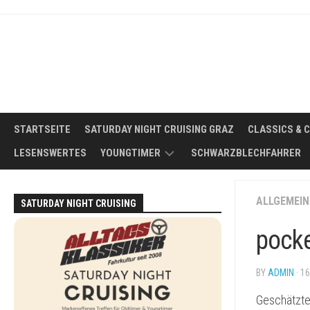
Skip
to
content
STARTSEITE
SATURDAY NIGHT CRUISING GRAZ
CLASSICS & 
LESENSWERTES
YOUNGTIMER
SCHWARZBLECHFAHRER
WAS
ALLGEMEIN
SATURDAY NIGHT CRUISING
IST
EIN
pocke
YOUNGTIMER?
DER
BY
ADMIN
· 1
IDEALE
YOUNGTIMER
Geschätzte
FÜR