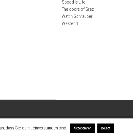
Speed is Life
The doors of Graz
Watt’n Schrauber
Westend
n, dass Sie damit einverstanden sind.
Akzeptieren
Reject