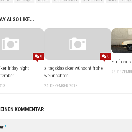
Y ALSO LIKE...
0
0
Ein frohes
iker friday night
alltagsklassiker wünscht frohe
23. DEZEMB
ptember
weihnachten
013
24. DEZEMBER 2013
 EINEN KOMMENTAR
ar
*