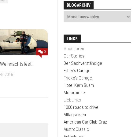
BLOGARCHIV
LINKS
Sponsoren
0
Car Stories
Der Sachverständige
 Weihnachtsfest!
Ertler’s Garage
ER 2016
Frieko’s Garage
Hotel Kern Buam
Motorbiene
LiebLinks
1000 roads to drive
Alltagseisen
American Car Club Graz
AustroClassic
Autosleben