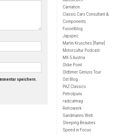
Carnation
Classic Cars Consultant &
Components
Fusselblog
Japspec
Martin Krusches [flame]
Motorcultur Podcast
MX-5 Austria
Oldie Point
Oldtimer Genuss Tour
Ost Blog
ommentar speichern.
PAZ Classics
Petrolpunx
radicalmag
Retrowerk
Sandmanns Welt
Sleeping Beauties
Speed in Focus