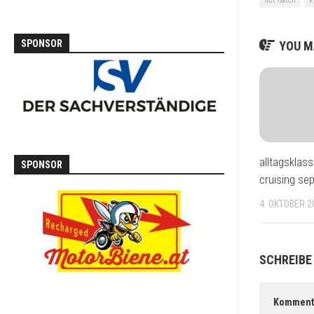
SPONSOR
YOU MA
alltagsklass
SPONSOR
cruising se
4. OKTOBER 2
SCHREIBE
Komment