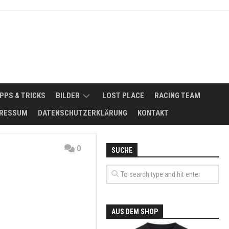
IPPS & TRICKS
BILDER
LOST PLACE
RACING TEAM
RESSUM
DATENSCHUTZERKLÄRUNG
KONTAKT
2008
NSMÖGLICHKEITEN
2011
0
SUCHE
FUHRPARK
2012
ERBSE
SIKER
–
2013
MAZDA
818
2014
SEDAN
AUS DEM SHOP
DE