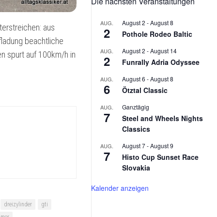
Die nächsten Veranstaltungen
2026
MX-
5
August 2
-
August 8
AUG.
terstreichen: aus
NA
2
Pothole Rodeo Baltic
V-
ufladung beachtliche
SPECIAL
August 2
-
August 14
AUG.
en spurt auf 100km/h in
2
Funrally Adria Odyssee
KAWASAKI
ESTRELLA
August 6
-
August 8
AUG.
6
Ötztal Classic
PUCH
MAXI
Ganztägig
AUG.
7
L
Steel and Wheels Nights
Classics
August 7
-
August 9
AUG.
7
Histo Cup Sunset Race
Slovakia
Kalender anzeigen
dreizylinder
gti
imer