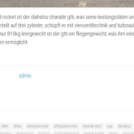
 rocket ist der daihatsu charade gtti, was seine leistungsdaten un
eilt auf drei zylinder, schöpft er mit vierventiltechnik und turboa
nur 810kg leergewicht ist der gtti ein fliegengewicht, was ihm ein
en ermöglicht.
admin
80er
80ies
alltagklassiker
alltagsklassiker
charade gttti
cup
daihatsu
lassiker
kleinwagen
nippon
nipponklassiker
pocket rocket
turbo
youngt