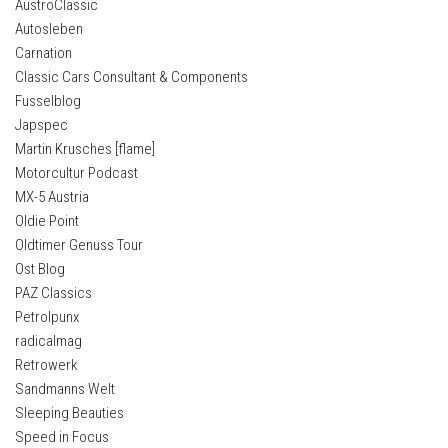
AustroClassic
Autosleben
Carnation
Classic Cars Consultant & Components
Fusselblog
Japspec
Martin Krusches [flame]
Motorcultur Podcast
MX-5 Austria
Oldie Point
Oldtimer Genuss Tour
Ost Blog
PAZ Classics
Petrolpunx
radicalmag
Retrowerk
Sandmanns Welt
Sleeping Beauties
Speed in Focus