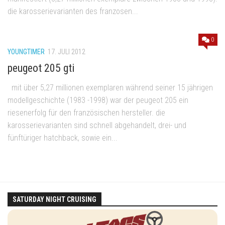
die karosserievarianten des franzosen...
0
YOUNGTIMER
17. JULI 2012
peugeot 205 gti
mit über 5,27 millionen exemplaren während seiner 15 jährigen
modellgeschichte (1983 -1998) war der peugeot 205 ein
riesenerfolg für den französischen hersteller. die
karosserievarianten sind schnell abgehandelt, drei- und
fünftüriger hatchback, sowie ein...
SATURDAY NIGHT CRUISING