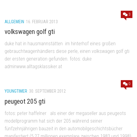
3
ALLGEMEIN
16. FEBRUAR 2013
volkswagen golf gti
duke hat in hausmannstätten im hinterhof eines großen
gebrauchtwagenhändlers diese perle, einen volkswagen golf gti
der ersten generation gefunden. fotos: duke
adminwww.alltagsklassiker.at
0
YOUNGTIMER
30. SEPTEMBER 2012
peugeot 205 gti
fotos: peter haffelner als einer der megaseller aus peugeots
modellprogramm hat sich der 205 während seiner
fünfzehnjährigen bauzeit in den automobilgeschichtsbücher
manifestiert (5,27 millionen exemplare zwischen 1983 und 1998).