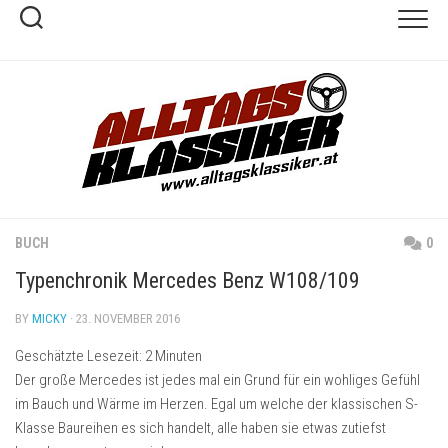
Skip
to
content
BUCH
0
Typenchronik Mercedes Benz W108/109
BY
MICKY
· 23. NOVEMBER 2016
Geschätzte Lesezeit:
2
Minuten
Der große Mercedes ist jedes mal ein Grund für ein wohliges Gefühl
im Bauch und Wärme im Herzen. Egal um welche der klassischen S-
Klasse Baureihen es sich handelt, alle haben sie etwas zutiefst