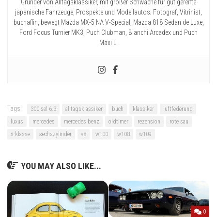
Gründer von Alltagsklassiker, mit großer Schwäche für gut gereifte
japanische Fahrzeuge, Prospekte und Modellautos; Fotograf, Vitrinist,
buchaffin, bewegt Mazda MX-5 NA V-Special, Mazda 818 Sedan de Luxe,
Ford Focus Turnier MK3, Puch Clubman, Bianchi Arcadex und Puch
Maxi L.
Tags:
300 sel 6.3
alltagsklassiker
buch
klassiker
luftfederung
luxus
mercedes
mercedes benz
oldtimer
rezension
rote sau
s-klasse
sechszylinder
v8
w100
w108
w109
YOU MAY ALSO LIKE...
0