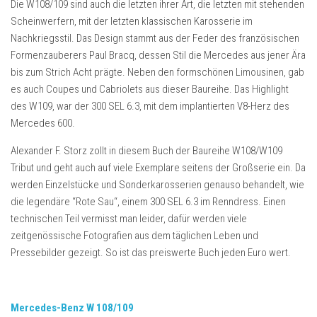
Die W108/109 sind auch die letzten ihrer Art, die letzten mit stehenden
Scheinwerfern, mit der letzten klassischen Karosserie im
Nachkriegsstil. Das Design stammt aus der Feder des französischen
Formenzauberers Paul Bracq, dessen Stil die Mercedes aus jener Ära
bis zum Strich Acht prägte. Neben den formschönen Limousinen, gab
es auch Coupes und Cabriolets aus dieser Baureihe. Das Highlight
des W109, war der 300 SEL 6.3, mit dem implantierten V8-Herz des
Mercedes 600.
Alexander F. Storz zollt in diesem Buch der Baureihe W108/W109
Tribut und geht auch auf viele Exemplare seitens der Großserie ein. Da
werden Einzelstücke und Sonderkarosserien genauso behandelt, wie
die legendäre “Rote Sau“, einem 300 SEL 6.3 im Renndress. Einen
technischen Teil vermisst man leider, dafür werden viele
zeitgenössische Fotografien aus dem täglichen Leben und
Pressebilder gezeigt. So ist das preiswerte Buch jeden Euro wert.
Mercedes-Benz W 108/109