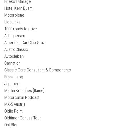
Frieko’s Garage
Hotel Kern Buam
Motorbiene
LiebLinks
1000 roads to drive
Alltagseisen
American Car Club Graz
AustroClassic
Autosleben
Carnation
Classic Cars Consultant & Components
Fusselblog
Japspec
Martin Krusches [flame]
Motorcultur Podcast
MX-5 Austria
Oldie Point
Oldtimer Genuss Tour
Ost Blog