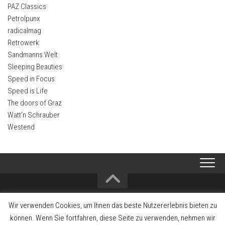
PAZ Classics
Petrolpunx
radicalmag
Retrowerk
Sandmanns Welt
Sleeping Beauties
Speed in Focus
Speed is Life
The doors of Graz
Watt’n Schrauber
Westend
2008-2026 Alltagsklassiker - Interessengemeinschaft zum Erhalt und
Wir verwenden Cookies, um Ihnen das beste Nutzererlebnis bieten zu
Förderung der Fahrzeugkultur und Fahrzeuggeschichte
können. Wenn Sie fortfahren, diese Seite zu verwenden, nehmen wir