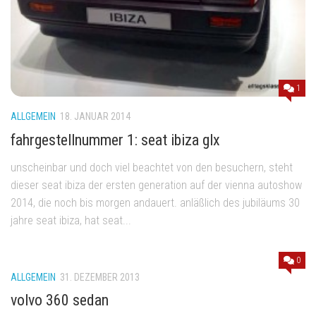
1
ALLGEMEIN
18. JANUAR 2014
fahrgestellnummer 1: seat ibiza glx
unscheinbar und doch viel beachtet von den besuchern, steht
dieser seat ibiza der ersten generation auf der vienna autoshow
2014, die noch bis morgen andauert. anläßlich des jubiläums 30
jahre seat ibiza, hat seat...
0
ALLGEMEIN
31. DEZEMBER 2013
volvo 360 sedan