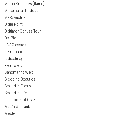
Martin Krusches [flame]
Motorcultur Podcast
MX-5 Austria
Oldie Point
Oldtimer Genuss Tour
Ost Blog
PAZ Classics
Petrolpunx
radicalmag
Retrowerk
Sandmanns Welt
Sleeping Beauties
Speed in Focus
Speed is Life
The doors of Graz
Watt’n Schrauber
Westend