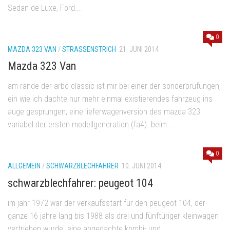
Sedan de Luxe, Ford...
0
MAZDA 323 VAN
/
STRASSENSTRICH
21. JUNI 2014
Mazda 323 Van
am rande der arbö classic ist mir bei einer der sonderprüfungen,
ein wie ich dachte nur mehr einmal existierendes fahrzeug ins
auge gesprungen, eine lieferwagenversion des mazda 323
variabel der ersten modellgeneration (fa4). beim...
0
ALLGEMEIN
/
SCHWARZBLECHFAHRER
10. JUNI 2014
schwarzblechfahrer: peugeot 104
im jahr 1972 war der verkaufsstart für den peugeot 104, der
ganze 16 jahre lang bis 1988 als drei und fünftüriger kleinwagen
vertrieben wurde. eine angedachte kombi- und