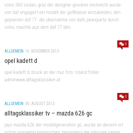
volvo 360 sedan, graz der designer giovanni michelotti wurde
von daf engagiert ein modell der golfklasse einzukleiden, den
geplanten daf 77. die übernahme von dafs pkwsparte durch
volvo, machte aus dem daf 77 den...
0
ALLGEMEIN
16. NOVEMBER 2013
opel kadett d
opel kadett d, bruck an der mur foto: roland fröller
adminwww.alltagsklassiker.at
0
ALLGEMEIN
30. AUGUST 2013
alltagsklassiker tv – mazda 626 gc
jays mazda 626 der modellgeneration gc, wurde an diesem ort
schon ausgiebig besprochen, besonders die odyssee seiner