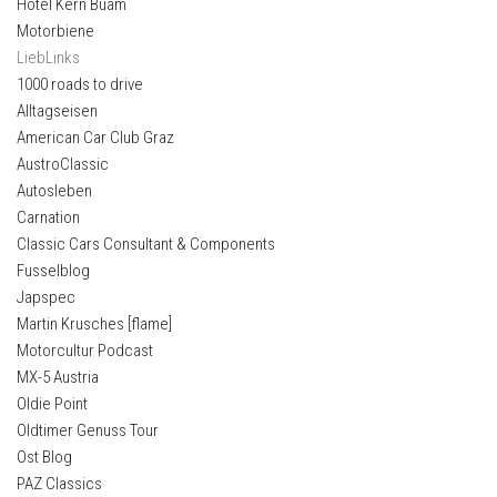
Hotel Kern Buam
Motorbiene
LiebLinks
1000 roads to drive
Alltagseisen
American Car Club Graz
AustroClassic
Autosleben
Carnation
Classic Cars Consultant & Components
Fusselblog
Japspec
Martin Krusches [flame]
Motorcultur Podcast
MX-5 Austria
Oldie Point
Oldtimer Genuss Tour
Ost Blog
PAZ Classics