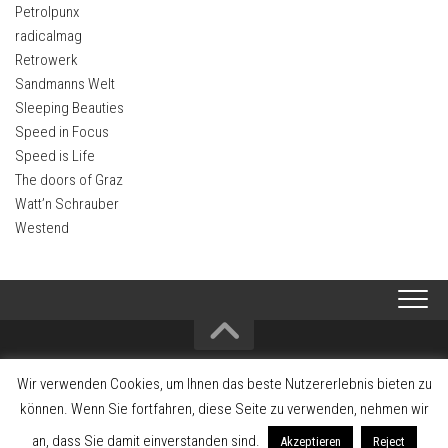
Petrolpunx
radicalmag
Retrowerk
Sandmanns Welt
Sleeping Beauties
Speed in Focus
Speed is Life
The doors of Graz
Watt’n Schrauber
Westend
2008-2026 Alltagsklassiker - Interessengemeinschaft zum Erhalt und
Wir verwenden Cookies, um Ihnen das beste Nutzererlebnis bieten zu
Förderung der Fahrzeugkultur und Fahrzeuggeschichte
können. Wenn Sie fortfahren, diese Seite zu verwenden, nehmen wir
an, dass Sie damit einverstanden sind.
Akzeptieren
Reject