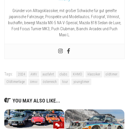
Gründer von Alltagsklassiker, mit großer Schwäche für gut gereifte
japanische Fahrzeuge, Prospekte und Modellautos; Fotograf, Vitrinist,
buchaffin, bewegt Mazda MX-5 NA V-Special, Mazda 818 Sedan de Luxe,
Ford Focus Turnier MK3, Puch Clubman, Bianchi Arcadex und Puch
Maxi L.
Tags:
2024
AMV
ausfahrt
clubs
KHMÖ
klassiker
oldtimer
Oldtimertage
ömvv
österreich
tour
youngtimer
YOU MAY ALSO LIKE...
0