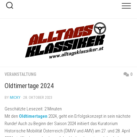
Skip
to
content
VERANSTALTUNG
0
Oldtimertage 2024
BY
MICKY
· 28. OKTOBER 2023
Geschätzte Lesezeit:
2
Minuten
Mit den
Oldtimertagen
2024, geht ein Erfolgskonzept in sein nächste
Runde! Auch zu Beginn der Saison 2024 initiiert das Kuratorium
Historische Mobilität Österreich (ÖMVV und AMV) am 27. und 28. April