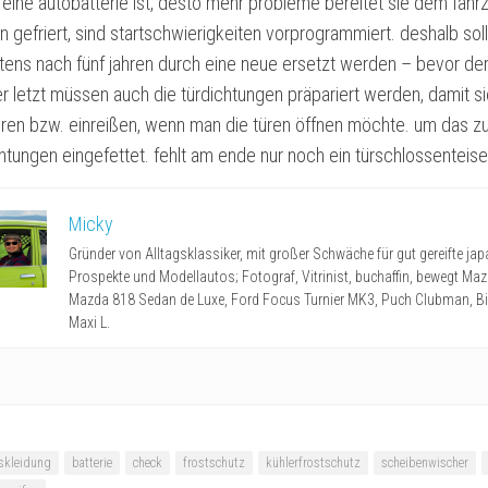
r eine autobatterie ist, desto mehr probleme bereitet sie dem fah
 gefriert, sind startschwierigkeiten vorprogrammiert. deshalb soll
tens nach fünf jahren durch eine neue ersetzt werden – bevor der 
r letzt müssen auch die türdichtungen präpariert werden, damit si
ieren bzw. einreißen, wenn man die türen öffnen möchte. um das z
htungen eingefettet. fehlt am ende nur noch ein türschlossenteise
Micky
Gründer von Alltagsklassiker, mit großer Schwäche für gut gereifte ja
Prospekte und Modellautos; Fotograf, Vitrinist, buchaffin, bewegt Ma
Mazda 818 Sedan de Luxe, Ford Focus Turnier MK3, Puch Clubman, B
Maxi L.
tskleidung
batterie
check
frostschutz
kühlerfrostschutz
scheibenwischer