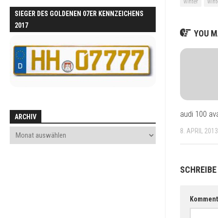
winter
wint
SIEGER DES GOLDENEN 07ER KENNZEICHENS
2017
YOU MA
audi 100 av
ARCHIV
8. APRIL 2013
SCHREIBE
Komment