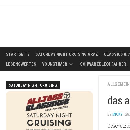
Skip
to
content
STARTSEITE
SATURDAY NIGHT CRUISING GRAZ
CLASSICS & 
LESENSWERTES
YOUNGTIMER
SCHWARZBLECHFAHRER
WAS
ALLGEMEIN
SATURDAY NIGHT CRUISING
IST
EIN
das a
YOUNGTIMER?
DER
BY
MICKY
· 28
IDEALE
YOUNGTIMER
Geschätzte
FÜR