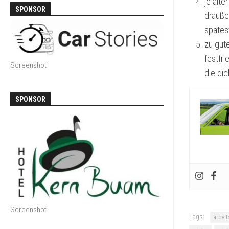
je älte
SPONSOR
draußen
spätes
zu gute
festfr
Screenshot
die dic
SPONSOR
Screenshot
Tags:
arbei