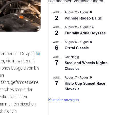
Die nächsten Veranstaltungen
2026
MX-
5
August 2
-
August 8
AUG.
NA
2
Pothole Rodeo Baltic
V-
SPECIAL
August 2
-
August 14
AUG.
2
Funrally Adria Odyssee
KAWASAKI
ESTRELLA
August 6
-
August 8
AUG.
6
Ötztal Classic
PUCH
vember bis 15. april)
für
MAXI
Ganztägig
AUG.
7
er, die im winter mit
L
Steel and Wheels Nights
 hohes bußgeld von bis
Classics
hen
August 7
-
August 9
AUG.
7
fährt, gefährdet seine
Histo Cup Sunset Race
Slovakia
autobesitzer in der
ecken zu lassen.
Kalender anzeigen
enn man ein bisschen
h nicht in