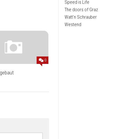
Speed is Life
The doors of Graz
Watt’n Schrauber
Westend
0
gebaut