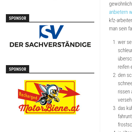
gewöhnliche
anbietern w
SPONSOR
kfz-arbeite
man sein f
wer sei
schleu
übersch
reifen
SPONSOR
den sc
schnee 
rissen 
verseh
das küh
fahrun
frosts