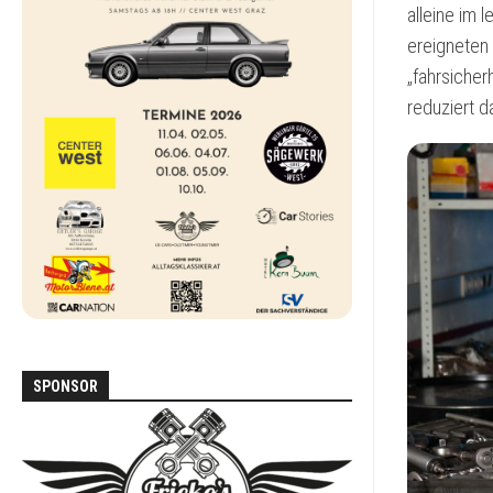
DEN
alleine im 
ALLTAG
ereigneten 
„fahrsicher
FORD
SCORPIO
reduziert da
MAZDA
MX-
5
NA
MERCEDES
W123
MERCEDES
W124
SPONSOR
MITSUBISHI
PAJERO
L040
VOLKSWAGEN