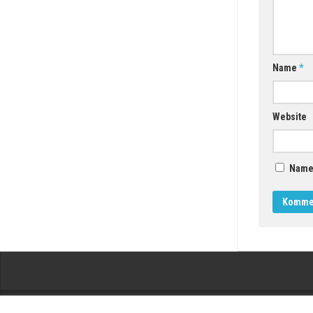
Name
*
Website
Name,