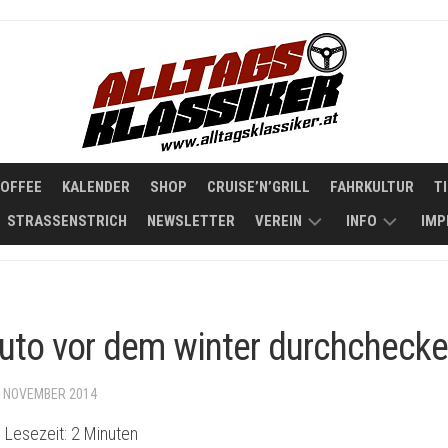
COFFEE
KALENDER
SHOP
CRUISE’N’GRILL
FAHRKULTUR
T
STRASSENSTRICH
NEWSLETTER
VEREIN
INFO
IMP
STATUTEN
KOOPERATIO
ÜBER
uto vor dem winter durchcheck
ALLTAGSKLAS
. NOVEMBER 2014
 Lesezeit:
2
Minuten