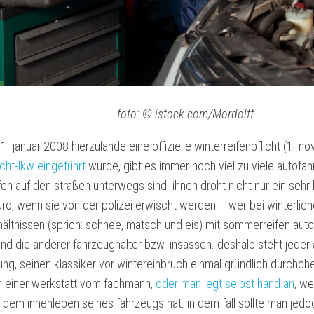
foto: © istock.com/Mordolff
. januar 2008 hierzulande eine offizielle winterreifenpflicht (1. no
cht-lkw eingeführt
wurde, gibt es immer noch viel zu viele autofahr
n auf den straßen unterwegs sind. ihnen droht nicht nur ein sehr
ro, wenn sie von der polizei erwischt werden – wer bei winterlic
ältnissen (sprich: schnee, matsch und eis) mit sommerreifen auto 
und die anderer fahrzeughalter bzw. insassen. deshalb steht jeder 
ng, seinen klassiker vor wintereinbruch einmal gründlich durchch
n einer werkstatt vom fachmann,
oder man legt selbst hand an
, w
dem innenleben seines fahrzeugs hat. in dem fall sollte man jedoc