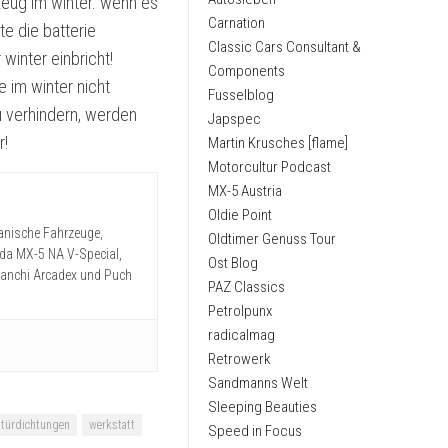
rzeug im winter. wenn es
Carnation
te die batterie
Classic Cars Consultant &
winter einbricht!
Components
e im winter nicht
Fusselblog
u verhindern, werden
Japspec
r!
Martin Krusches [flame]
Motorcultur Podcast
MX-5 Austria
Oldie Point
panische Fahrzeuge,
Oldtimer Genuss Tour
zda MX-5 NA V-Special,
Ost Blog
ianchi Arcadex und Puch
PAZ Classics
Petrolpunx
radicalmag
Retrowerk
Sandmanns Welt
Sleeping Beauties
türdichtungen
werkstatt
Speed in Focus