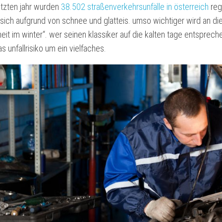
letzten jahr wurden
38.502 straßenverkehrsunfälle in österreich
regi
sich aufgrund von schnee und glatteis. umso wichtiger wird an di
heit im winter“. wer seinen klassiker auf die kalten tage entsprech
s unfallrisiko um ein vielfaches.