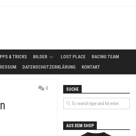
IPPS & TRICKS
BILDER
LOST PLACE
RACING TEAM
RESSUM
DATENSCHUTZERKLÄRUNG
KONTAKT
2008
NSMÖGLICHKEITEN
2011
0
SUCHE
FUHRPARK
2012
ERBSE
en
SIKER
–
2013
MAZDA
818
2014
SEDAN
AUS DEM SHOP
DE