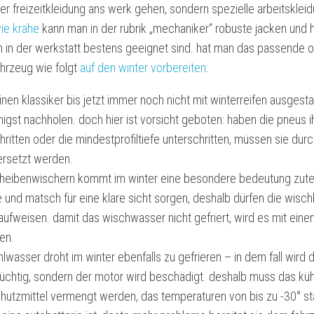
r freizeitkleidung ans werk gehen, sondern spezielle arbeitskleid
ie krähe
kann man in der rubrik „mechaniker“ robuste jacken und h
n in der werkstatt bestens geeignet sind. hat man das passende 
ahrzeug wie folgt
auf den winter vorbereiten
:
nen klassiker bis jetzt immer noch nicht mit winterreifen ausgestat
nigst nachholen. doch hier ist vorsicht geboten: haben die pneus i
ritten oder die mindestprofiltiefe unterschritten, müssen sie dur
 ersetzt werden.
heibenwischern kommt im winter eine besondere bedeutung zutei
und matsch für eine klare sicht sorgen, deshalb dürfen die wischb
aufweisen. damit das wischwasser nicht gefriert, wird es mit eine
en.
lwasser droht im winter ebenfalls zu gefrieren – in dem fall wird d
tüchtig, sondern der motor wird beschädigt. deshalb muss das kü
chutzmittel vermengt werden, das temperaturen von bis zu -30° st