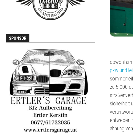
T3
VOLVO
740
/
760
SPONSOR
obwohl am 1
pkw und lei
sommerreife
zu 5.000 eu
straßenverh
sicherheit 
verantwortu
entweder i
ahnung von 