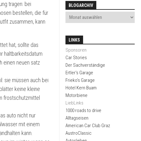
ung tragen: bei
BLOGARCHIV
osen bestellen, die für
outfit zusammen, kann
LINKS
tet hat, sollte das
Sponsoren
hr haltbarkeitsdatum
Car Stories
ch einen neuen satz
Der Sachverständige
Ertler’s Garage
l: sie müssen auch bei
Frieko’s Garage
Hotel Kern Buam
lätter keine kleine
Motorbiene
m frostschutzmittel
LiebLinks
1000 roads to drive
as auto nicht nur
Alltagseisen
hlwasser mit einem
American Car Club Graz
andhalten kann.
AustroClassic
Autosleben