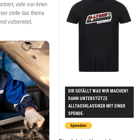
2015
LUXE
striert, viele von ihnen
eser stelle das thema
2016
HALVAR
–
end vorbereitet,
2017
VOLVO
960
II
2018
2.5
24V
2019
MAZDA
2020
818
STATION
2021
WAGON
2022
DIR GEFÄLLT WAS WIR MACHEN?
VAN
DANN UNTERSTÜTZE
MORRISON
2023
ALLTAGSKLASSIKER MIT EINER
–
MAZDA
SPENDE.
2024
323
VAN
2025
MAZDA