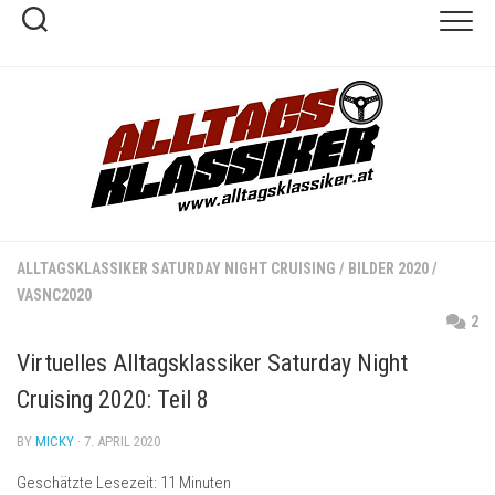
Skip
to
content
ALLTAGSKLASSIKER SATURDAY NIGHT CRUISING
/
BILDER 2020
/
VASNC2020
2
Virtuelles Alltagsklassiker Saturday Night
Cruising 2020: Teil 8
BY
MICKY
· 7. APRIL 2020
Geschätzte Lesezeit:
11
Minuten