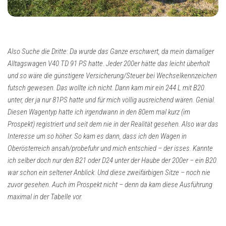
Also Suche die Dritte: Da wurde das Ganze erschwert, da mein damaliger
Alltagswagen V40 TD 91 PS hatte. Jeder 200er hätte das leicht überholt
und so wäre die günstigere Versicherung/Steuer bei Wechselkennzeichen
futsch gewesen. Das wollte ich nicht. Dann kam mir ein 244 L mit B20
unter, der ja nur 81PS hatte und für mich völlig ausreichend wären. Genial.
Diesen Wagentyp hatte ich irgendwann in den 80ern mal kurz (im
Prospekt) registriert und seit dem nie in der Realität gesehen. Also war das
Interesse um so höher. So kam es dann, dass ich den Wagen in
Oberösterreich ansah/probefuhr und mich entschied – der isses. Kannte
ich selber doch nur den B21 oder D24 unter der Haube der 200er – ein B20
war schon ein seltener Anblick. Und diese zweifärbigen Sitze – noch nie
zuvor gesehen. Auch im Prospekt nicht – denn da kam diese Ausführung
maximal in der Tabelle vor.