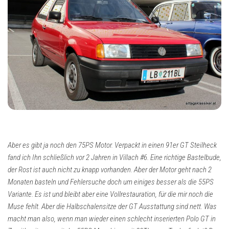
Aber es gibt ja noch den 75PS Motor. Verpackt in einen 91er GT Steilheck
fand ich Ihn schließlich vor 2 Jahren in Villach #6. Eine richtige Bastelbude,
der Rost ist auch nicht zu knapp vorhanden. Aber der Motor geht nach 2
Monaten basteln und Fehlersuche doch um einiges besser als die 55PS
Variante. Es ist und bleibt aber eine Vollrestauration, für die mir noch die
Muse fehlt. Aber die Halbschalensitze der GT Ausstattung sind nett. Was
macht man also, wenn man wieder einen schlecht inserierten Polo GT in