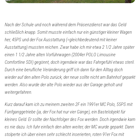
Nach der Schule und noch während dem Präsenzdienst war das Geld
schließlich knapp. Somit musste einfach nur ein günstiger kleiner Wagen
her, 45PS und der Fox Ausstattung (=gleichbedeutend mit keiner
Ausstattung) mussten reichen. Zwar habe ich mir etwa 2 1/2 Jahre später
einen 1 1/2 Jahre alten Vorführwagen (2004er POLO Limousine
Comfortline SDI) gegönnt, doch irgendwie war das Fahrgefühl etwas steril.
Durch eine berufliche Veränderung griff ich dann für den Alltag doch
wieder auf den alten Polo zurück, der neue sollte nicht am Bahnhof geparkt
werden. Also wurde der alte Polo wieder aus der Garage geholt und
weitergefahren.
Kurz darauf kam ich zu meinem zweiten 2F ein 1991er MC Polo, 55PS mit
Fünfganggetriebe (ja, der Fox hat nur vier Gänge), ein Bastelobjekt für
kleines Geld. Er sollte der Nachfolger des Fox werden. Doch irgendwie kam
es nie dazu. Ich fuhr einfach den alten weiter, der MC wurde geparkt. Dann
stolperte ich über einen sehr schlecht inserierten, roten 91er Fox mit