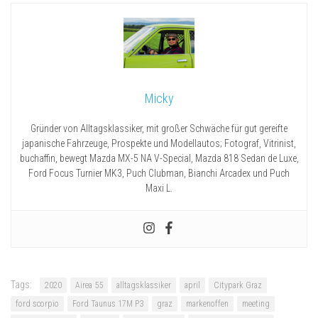
Micky
Gründer von Alltagsklassiker, mit großer Schwäche für gut gereifte
japanische Fahrzeuge, Prospekte und Modellautos; Fotograf, Vitrinist,
buchaffin, bewegt Mazda MX-5 NA V-Special, Mazda 818 Sedan de Luxe,
Ford Focus Turnier MK3, Puch Clubman, Bianchi Arcadex und Puch
Maxi L.
Tags:
2020
Airea 55
alltagsklassiker
april
Citypark Graz
ford scorpio
Ford Taunus 17M P3
graz
markenoffen
meeting