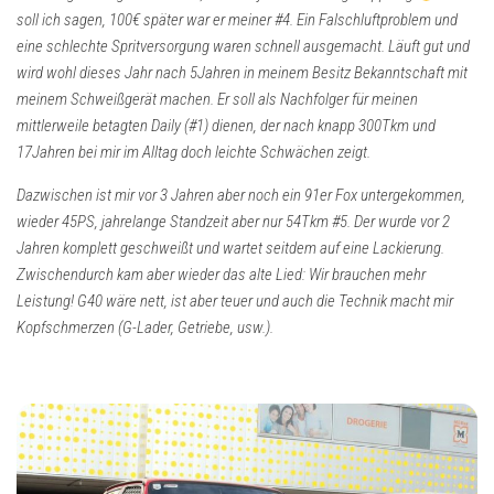
soll ich sagen, 100€ später war er meiner #4. Ein Falschluftproblem und
eine schlechte Spritversorgung waren schnell ausgemacht. Läuft gut und
wird wohl dieses Jahr nach 5Jahren in meinem Besitz Bekanntschaft mit
meinem Schweißgerät machen. Er soll als Nachfolger für meinen
mittlerweile betagten Daily (#1) dienen, der nach knapp 300Tkm und
17Jahren bei mir im Alltag doch leichte Schwächen zeigt.
Dazwischen ist mir vor 3 Jahren aber noch ein 91er Fox untergekommen,
wieder 45PS, jahrelange Standzeit aber nur 54Tkm #5. Der wurde vor 2
Jahren komplett geschweißt und wartet seitdem auf eine Lackierung.
Zwischendurch kam aber wieder das alte Lied: Wir brauchen mehr
Leistung! G40 wäre nett, ist aber teuer und auch die Technik macht mir
Kopfschmerzen (G-Lader, Getriebe, usw.).