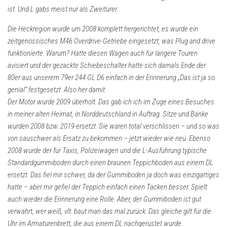
ist. Und L gabs meist nur als Zweitürer.
Die Heckregion wurde um 2008 komplett hergerichtet, es wurde ein
zeitgenössisches M46 Overdrive-Getriebe eingesetzt, was Plug and drive
funktionierte. Warum? Hatte diesen Wagen auch für längere Touren
avisiert und der gezackte Schiebeschalter hatte sich damals Ende der
80er aus unserem 79er 244 GL D6 einfach in der Erinnerung „Das ist ja so
genial“ festgesetzt. Also her damit.
Der Motor wurde 2009 überholt. Das gab ich ich im Zuge eines Besuches
in meiner alten Heimat, in Norddeutschland in Auftrag. Sitze und Bänke
wurden 2008 bzw. 2019 ersetzt. Sie waren total verschlissen – und so was
von sauschwer als Ersatz zu bekommen – jetzt wieder wie neu. Ebenso
2008 wurde der für Taxis, Polizeiwagen und die L-Ausführung typische
Standardgummiboden durch einen braunen Teppichboden aus einem DL
ersetzt. Das fiel mir schwer, da der Gummiboden ja doch was einzigartiges
hatte – aber mir gefiel der Teppich einfach einen Tacken besser. Spielt
auch wieder die Erinnerung eine Rolle. Aber, der Gummiboden ist gut
verwahrt, wer weiß, vlt. baut man das mal zurück. Das gleiche gilt für die
Uhr im Armaturenbrett, die aus einem DL nachgerüstet wurde.