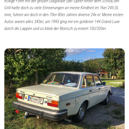
eckige Form mit der großen Diagonale (der Speer hinter dem Schild) am
Grill hatte doch zu viele Erinnerungen an meine Kindheit im 76er 245 DL
inne, fuhren wir doch in den 70er-80er Jahren diverse 24x er. Meine ersten
Autos waren alles 343er, um 1993 ging mir ein goldener 144 Grand Luxe
durch die Lappen und so blieb der Wunsch zu einem 100/200er.