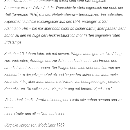
Blechkanister der ins Reserverad passt sind sehr rare originale
Accessoires von Volvo. Auf der Wunschliste steht eigentlich nur noch der
Grill (Urversion 1976) mit den Nebelscheinwerfereinsätzen. Ein optisches
Experiment sind die Blinkergläser aus den USA, ersteigert in San
Francisco. Hm – bin mir aber noch nicht so sicher damit, aber passen sehr
schön zu den im Zuge der Heckrestauration montierten originalen roten
Sidelamps.
Seit über 10 Jahren fahre ich mit diesem Wagen auch gern mal im Alltag
zum Einkaufen, Ausflüge und zur Arbeit und habe sehr viel Freude und
natürlich auch Erinnerungen. Der Wagen hebt sich sehr deutlich von der
Einheitsform der jetzigen Zeit ab und begeistert außer mich auch viele
Fans der 70er, aber auch schon mal Fahrer von hochpeessigen, neueren
Rassekarren. So soll es sein. Begeisterung auf breitem Spektrum.“
Vielen Dank für die Veröffentlichung und bleibt alle schön gesund und zu
hause.
Liebe Grüße und alles Gute und Liebe
Jörg aka Jørgensen, Modelljahr 1969