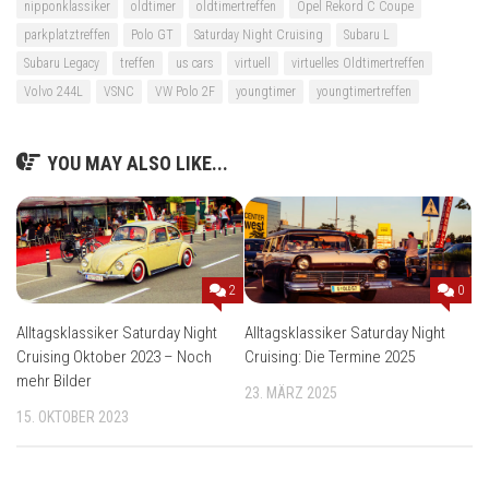
nipponklassiker
oldtimer
oldtimertreffen
Opel Rekord C Coupe
parkplatztreffen
Polo GT
Saturday Night Cruising
Subaru L
Subaru Legacy
treffen
us cars
virtuell
virtuelles Oldtimertreffen
Volvo 244L
VSNC
VW Polo 2F
youngtimer
youngtimertreffen
YOU MAY ALSO LIKE...
2
0
Alltagsklassiker Saturday Night
Alltagsklassiker Saturday Night
Cruising Oktober 2023 – Noch
Cruising: Die Termine 2025
mehr Bilder
23. MÄRZ 2025
15. OKTOBER 2023