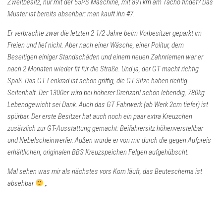
Zweitbesitz, nur mit der 55PS Maschine, mit 89Tkm am Tacho findet? Das
Muster ist bereits absehbar: man kauft ihn #7.
Er verbrachte zwar die letzten 2 1/2 Jahre beim Vorbesitzer geparkt im
Freien und lief nicht. Aber nach einer Wäsche, einer Politur, dem
Beseitigen einiger Standschäden und einem neuen Zahnriemen war er
nach 2 Monaten wieder fit für die Straße. Und ja, der GT macht richtig
Spaß. Das GT Lenkrad ist schön griffig, die GT-Sitze haben richtig
Seitenhalt. Der 1300er wird bei höherer Drehzahl schön lebendig, 780kg
Lebendgewicht sei Dank. Auch das GT Fahrwerk (ab Werk 2cm tiefer) ist
spürbar. Der erste Besitzer hat auch noch ein paar extra Kreuzchen
zusätzlich zur GT-Ausstattung gemacht: Beifahrersitz höhenverstellbar
und Nebelscheinwerfer. Außen wurde er von mir durch die gegen Aufpreis
erhältlichen, originalen BBS Kreuzspeichen Felgen aufgehübscht.
Mal sehen was mir als nächstes vors Korn läuft, das Beuteschema ist
absehbar
„