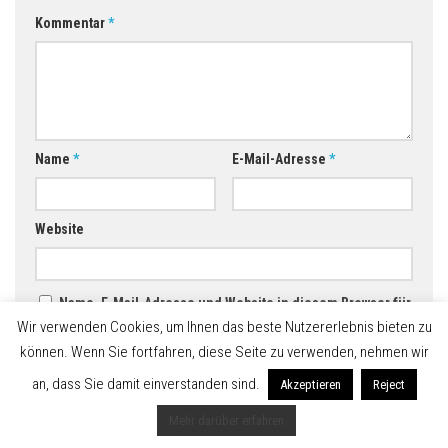
Kommentar
*
Name
*
E-Mail-Adresse
*
Website
Name, E-Mail-Adresse und Website in diesem Browser für
Wir verwenden Cookies, um Ihnen das beste Nutzererlebnis bieten zu
meinen nächsten Kommentar speichern.
können. Wenn Sie fortfahren, diese Seite zu verwenden, nehmen wir
an, dass Sie damit einverstanden sind.
Akzeptieren
Reject
Mehr darüber erfahren