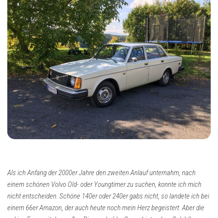
Als ich Anfang der 2000er Jahre den zweiten Anlauf unternahm, nach
einem schönen Volvo Old- oder Youngtimer zu suchen, konnte ich mich
nicht entscheiden. Schöne 140er oder 240er gabs nicht, so landete ich bei
einem 66er Amazon, der auch heute noch mein Herz begeistert. Aber die