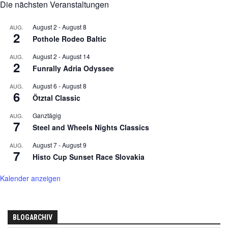
Die nächsten Veranstaltungen
August 2
-
August 8
AUG.
2
Pothole Rodeo Baltic
August 2
-
August 14
AUG.
2
Funrally Adria Odyssee
August 6
-
August 8
AUG.
6
Ötztal Classic
Ganztägig
AUG.
7
Steel and Wheels Nights Classics
August 7
-
August 9
AUG.
7
Histo Cup Sunset Race Slovakia
Kalender anzeigen
BLOGARCHIV