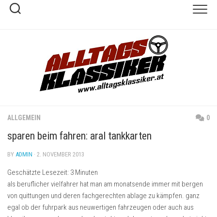
Skip
to
content
ALLGEMEIN
0
sparen beim fahren: aral tankkarten
BY
ADMIN
· 2. NOVEMBER 2013
Geschätzte Lesezeit:
3
Minuten
als beruflicher vielfahrer hat man am monatsende immer mit bergen
von quittungen und deren fachgerechten ablage zu kämpfen. ganz
egal ob der fuhrpark aus neuwertigen fahrzeugen oder auch aus