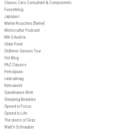
Classic Cars Consultant & Components
Fusselblog
Japspec
Martin Krusches [flame]
Motorcultur Podcast
MX-5 Austria
Oldie Point
Oldtimer Genuss Tour
Ost Blog
PAZ Classics
Petrolpunx
radicalmag
Retrowerk
Sandmanns Welt
Sleeping Beauties
Speed in Focus
Speed is Life
The doors of Graz
Watt’n Schrauber