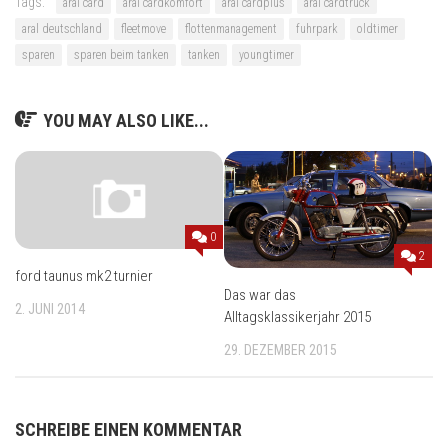
Tags:
aral card
aral cardkomfort
aral cardplus
aral cardtruck
aral deutschland
fleetmove
flottenmanagement
fuhrpark
oldtimer
sparen
sparen beim tanken
tanken
youngtimer
YOU MAY ALSO LIKE...
0
2
ford taunus mk2 turnier
Das war das
2. JUNI 2014
Alltagsklassikerjahr 2015
29. DEZEMBER 2015
SCHREIBE EINEN KOMMENTAR