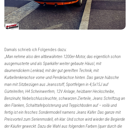
Damals schrieb ich Folgendes dazu:
„
Man nehme also den altbewährten 1200er-Motor, das eigentlich schon
ausgemusterte und als Sparkäfer weiter gebaute Häusl, mit
daumendickem Lenkrad, mit der gut gereiften Technik, mit
Kurbellenkerachse vorne und Pendelachse hinten. Das ganze hübsche
man mit Sitzbezügen aus Jeansstoff, Sportfelgen in 4,5x15J auf
Gürtelreifen, H4 Scheinwerfern, 12V Anlage, heizbarer Heckscheibe,
Benzinuhr, Nebelschlussleuchte, schwarzen Zierteile, Jeans Schriftzug an
den Flanken, Schalttafelpolsterung und Teppichboden auf – voilà und
fertig ist ein fesches Sondermodell namens Jeans Käfer. Das ganze mit
Preisvorteil zum Serienmodell, eh klar. Und schon wird wieder die Begierde
der Käufer geweckt. Dazu die Wahl aus folgenden Farben (quer durch die