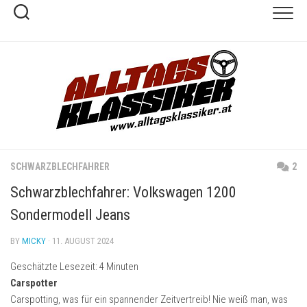
Skip
to
content
SCHWARZBLECHFAHRER
2
Schwarzblechfahrer: Volkswagen 1200
Sondermodell Jeans
BY
MICKY
· 11. AUGUST 2024
Geschätzte Lesezeit:
4
Minuten
Carspotter
Carspotting, was für ein spannender Zeitvertreib! Nie weiß man, was