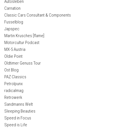
Autosleben
Carnation
Classic Cars Consultant & Components
Fusselblog
Japspec
Martin Krusches [flame]
Motorcultur Podcast
MX-5 Austria
Oldie Point
Oldtimer Genuss Tour
Ost Blog
PAZ Classics
Petrolpunx
radicalmag
Retrowerk
Sandmanns Welt
Sleeping Beauties
Speed in Focus
Speed is Life