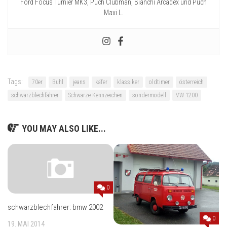
Ford Focus Turnier MK3, Puch Clubman, Bianchi Arcadex und Puch
Maxi L.
Tags:
70er
Buhl
jeans
käfer
klassiker
oldtimer
österreich
schwarzblechfahrer
Schwarze Kennzeichen
sondermodell
VW 1200
YOU MAY ALSO LIKE...
0
schwarzblechfahrer: bmw 2002
0
19. MAI 2014