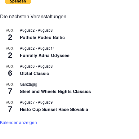
Die nächsten Veranstaltungen
August 2
-
August 8
AUG.
2
Pothole Rodeo Baltic
August 2
-
August 14
AUG.
2
Funrally Adria Odyssee
August 6
-
August 8
AUG.
6
Ötztal Classic
Ganztägig
AUG.
7
Steel and Wheels Nights Classics
August 7
-
August 9
AUG.
7
Histo Cup Sunset Race Slovakia
Kalender anzeigen