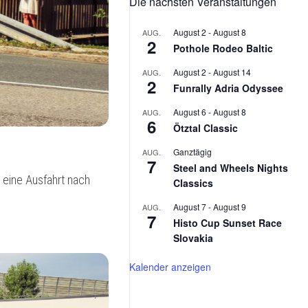
Die nächsten Veranstaltungen
2026
MX-
5
August 2
-
August 8
AUG.
NA
2
Pothole Rodeo Baltic
V-
SPECIAL
August 2
-
August 14
AUG.
2
Funrally Adria Odyssee
KAWASAKI
ESTRELLA
August 6
-
August 8
AUG.
6
Ötztal Classic
PUCH
MAXI
Ganztägig
AUG.
7
L
Steel and Wheels Nights
 eine Ausfahrt nach
Classics
August 7
-
August 9
AUG.
7
Histo Cup Sunset Race
Slovakia
Kalender anzeigen