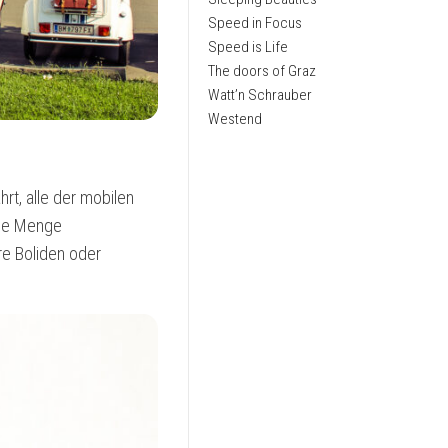
Speed in Focus
Speed is Life
The doors of Graz
Watt’n Schrauber
Westend
rt, alle der mobilen
ede Menge
re Boliden oder