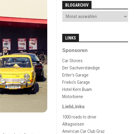
BLOGARCHIV
LINKS
Sponsoren
Car Stories
Der Sachverständige
Ertler’s Garage
Frieko’s Garage
Hotel Kern Buam
Motorbiene
LiebLinks
1000 roads to drive
Alltagseisen
American Car Club Graz