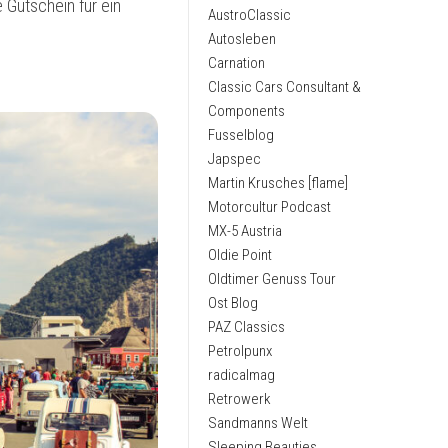
e Gutschein für ein
AustroClassic
Autosleben
Carnation
Classic Cars Consultant &
Components
Fusselblog
Japspec
Martin Krusches [flame]
Motorcultur Podcast
MX-5 Austria
Oldie Point
Oldtimer Genuss Tour
Ost Blog
PAZ Classics
Petrolpunx
radicalmag
Retrowerk
Sandmanns Welt
Sleeping Beauties