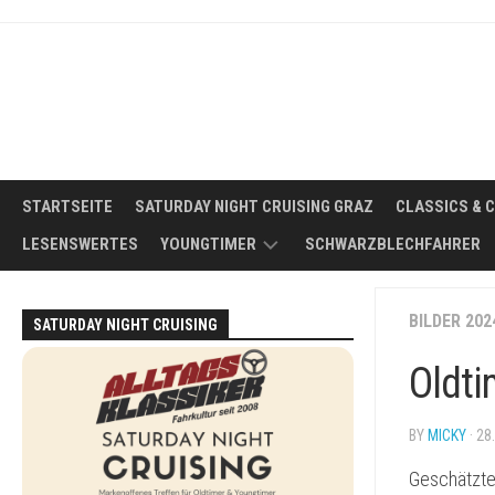
Skip
to
content
STARTSEITE
SATURDAY NIGHT CRUISING GRAZ
CLASSICS & 
LESENSWERTES
YOUNGTIMER
SCHWARZBLECHFAHRER
WAS
BILDER 202
SATURDAY NIGHT CRUISING
IST
EIN
Oldti
YOUNGTIMER?
DER
BY
MICKY
· 28
IDEALE
YOUNGTIMER
Geschätzte
FÜR