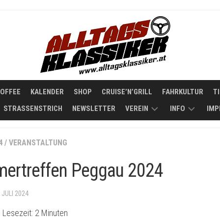
COFFEE
KALENDER
SHOP
CRUISE’N’GRILL
FAHRKULTUR
T
STRASSENSTRICH
NEWSLETTER
VEREIN
INFO
IMP
STATUTEN
KOOPERATIO
4
/
VERANSTALTUNG
ÜBER
mertreffen Peggau 2024
ALLTAGSKLAS
. JULI 2024
 Lesezeit:
2
Minuten