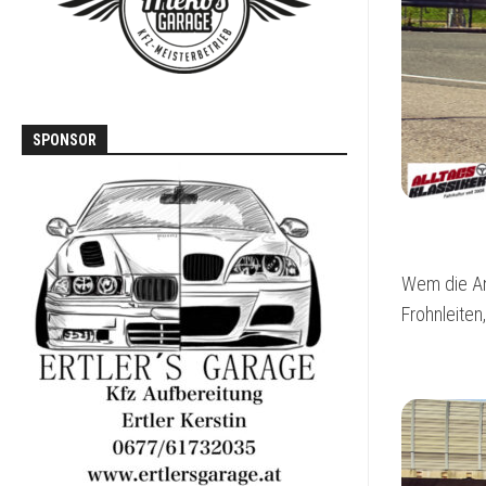
T3
VOLVO
740
/
760
SPONSOR
Wem die Anf
Frohnleite