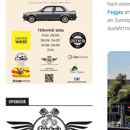
DEN
Nach einem 
ALLTAG
Peggau
am 
am Sonntagm
FORD
SCORPIO
Ausfahrt mi
MAZDA
MX-
5
NA
MERCEDES
W123
MERCEDES
W124
SPONSOR
MITSUBISHI
PAJERO
L040
VOLKSWAGEN