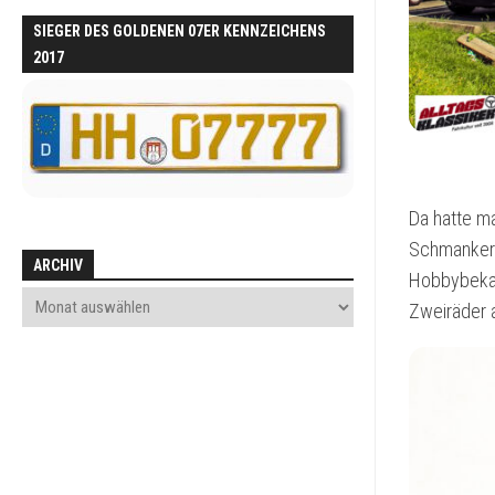
SIEGER DES GOLDENEN 07ER KENNZEICHENS
2017
Da hatte ma
Schmankerl
ARCHIV
Hobbybekann
Zweiräder 