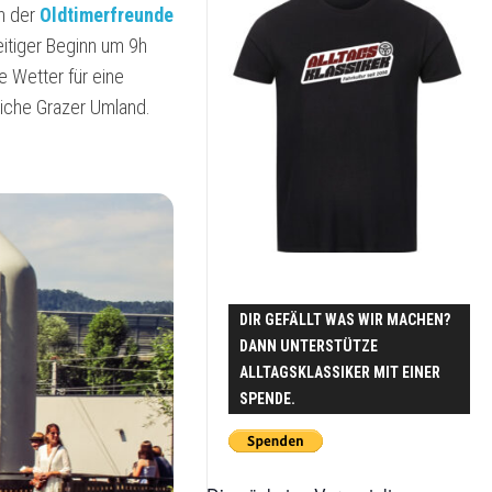
2015
LUXE
en der
Oldtimerfreunde
eitiger Beginn um 9h
2016
HALVAR
–
e Wetter für eine
2017
VOLVO
liche Grazer Umland.
960
II
2018
2.5
24V
2019
MAZDA
2020
818
STATION
2021
WAGON
2022
DIR GEFÄLLT WAS WIR MACHEN?
VAN
DANN UNTERSTÜTZE
MORRISON
2023
ALLTAGSKLASSIKER MIT EINER
–
MAZDA
SPENDE.
2024
323
VAN
2025
MAZDA