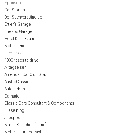
Sponsoren
Car Stories
Der Sachverständige
Ertler’s Garage
Frieko’s Garage
Hotel Kern Buam
Motorbiene
LiebLinks
1000 roads to drive
Alltagseisen
American Car Club Graz
AustroClassic
Autosleben
Carnation
Classic Cars Consultant & Components
Fusselblog
Japspec
Martin Krusches [flame]
Motorcultur Podcast