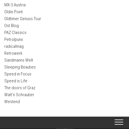
MX-5 Austria
Oldie Point
Oldtimer Genuss Tour
Ost Blog
PAZ Classics
Petrolpunx
radicalmag
Retrowerk
Sandmanns Welt
Sleeping Beauties
Speed in Focus
Speed is Life
The doors of Graz
Watt’n Schrauber
Westend