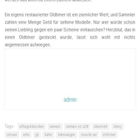
Ein eigens restaurierter Oldtimer ist ein ziemlicher Wert, und Sammler
zahlen eine Menge Geld für seltene Modelle. Nur wer würde schon
seinen Liebling gegen ein paar Scheine eintauschen? Herzblut, das in
einen Oldtimer gesteckt wurde, lässt sich wohl mit nichts
angemessen aufwiegen.
admin
Tags:
alltagsklassiker
camaro
camaro ss z28
chevrolet
chevy
citroen
ente
gt
käfer
kleinwagen
muscle car
oldtimer