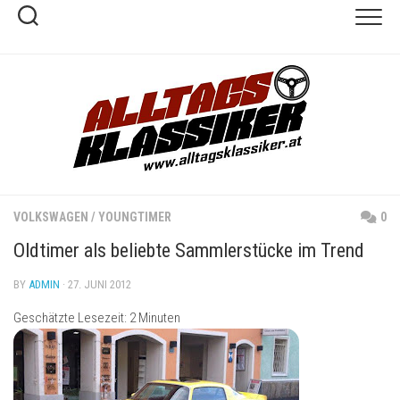
Skip
to
content
VOLKSWAGEN
/
YOUNGTIMER
0
Oldtimer als beliebte Sammlerstücke im Trend
BY
ADMIN
· 27. JUNI 2012
Geschätzte Lesezeit:
2
Minuten