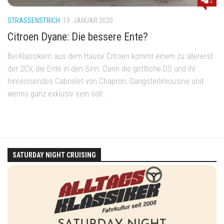
2
STRASSENSTRICH
19. JANUAR 2020
Citroen Dyane: Die bessere Ente?
Bei Klassikern aus dem Hause Citroen kommt einem zu allererst
der 2CV, die Ente in den Sinn. Dann die göttliche DS und ihr
hinreissendes Cabriolet von Chapron, Gangsterlimousine und
wenns ganz exklusiv sein soll...
SATURDAY NIGHT CRUISING