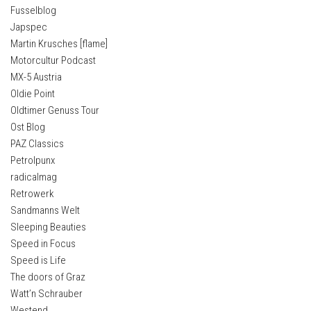
Fusselblog
Japspec
Martin Krusches [flame]
Motorcultur Podcast
MX-5 Austria
Oldie Point
Oldtimer Genuss Tour
Ost Blog
PAZ Classics
Petrolpunx
radicalmag
Retrowerk
Sandmanns Welt
Sleeping Beauties
Speed in Focus
Speed is Life
The doors of Graz
Watt’n Schrauber
Westend