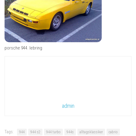
porsche 944. lebring
admin
Tags:
944
944 s2
944 turbo
944s
alltagsklassiker
cabrio