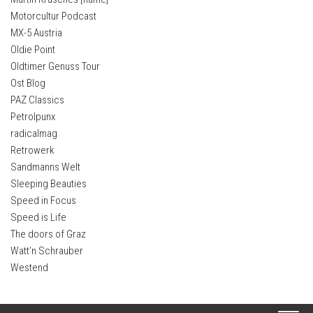
Motorcultur Podcast
MX-5 Austria
Oldie Point
Oldtimer Genuss Tour
Ost Blog
PAZ Classics
Petrolpunx
radicalmag
Retrowerk
Sandmanns Welt
Sleeping Beauties
Speed in Focus
Speed is Life
The doors of Graz
Watt’n Schrauber
Westend