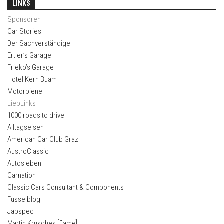
LINKS
Sponsoren
Car Stories
Der Sachverständige
Ertler’s Garage
Frieko’s Garage
Hotel Kern Buam
Motorbiene
LiebLinks
1000 roads to drive
Alltagseisen
American Car Club Graz
AustroClassic
Autosleben
Carnation
Classic Cars Consultant & Components
Fusselblog
Japspec
Martin Krusches [flame]