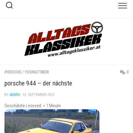
Skip
to
content
PORSCHE
/
YOUNGTIMER
0
porsche 944 – der nächste
BY
ADMIN
· 13. SEPTEMBER 2012
Geschätzte Lesezeit:
< 1
Minute