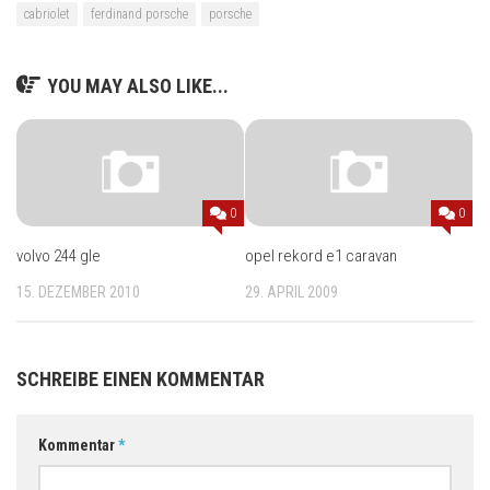
cabriolet
ferdinand porsche
porsche
YOU MAY ALSO LIKE...
0
0
volvo 244 gle
opel rekord e1 caravan
15. DEZEMBER 2010
29. APRIL 2009
SCHREIBE EINEN KOMMENTAR
Kommentar
*