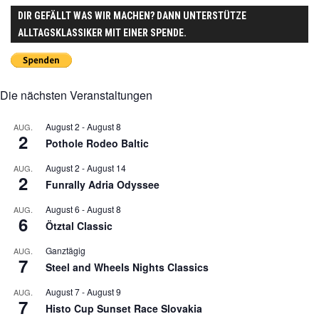
DIR GEFÄLLT WAS WIR MACHEN? DANN UNTERSTÜTZE
ALLTAGSKLASSIKER MIT EINER SPENDE.
Die nächsten Veranstaltungen
August 2
-
August 8
AUG.
2
Pothole Rodeo Baltic
August 2
-
August 14
AUG.
2
Funrally Adria Odyssee
August 6
-
August 8
AUG.
6
Ötztal Classic
Ganztägig
AUG.
7
Steel and Wheels Nights Classics
August 7
-
August 9
AUG.
7
Histo Cup Sunset Race Slovakia