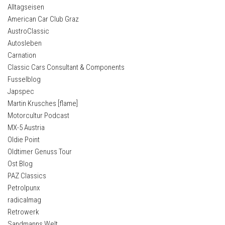
Alltagseisen
American Car Club Graz
AustroClassic
Autosleben
Carnation
Classic Cars Consultant & Components
Fusselblog
Japspec
Martin Krusches [flame]
Motorcultur Podcast
MX-5 Austria
Oldie Point
Oldtimer Genuss Tour
Ost Blog
PAZ Classics
Petrolpunx
radicalmag
Retrowerk
Sandmanns Welt