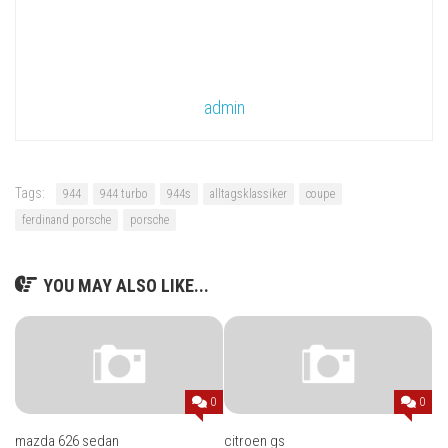
admin
Tags:
944
944 turbo
944s
alltagsklassiker
coupe
ferdinand porsche
porsche
YOU MAY ALSO LIKE...
0
0
mazda 626 sedan
citroen gs