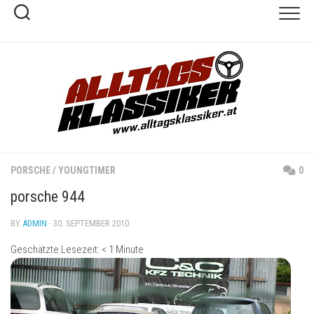
Skip
to
content
PORSCHE
/
YOUNGTIMER
0
porsche 944
BY
ADMIN
· 30. SEPTEMBER 2010
Geschätzte Lesezeit:
< 1
Minute