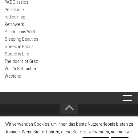
PAZ Classics
Petrolpunx
radicalmag
Retrowerk
Sandmanns Welt
Sleeping Beauties
Speed in Focus
Speed is Life
The doors of Graz
Watt’n Schrauber
Westend
2008-2026 Alltagsklassiker - Interessengemeinschaft zum Erhalt und
Wir verwenden Cookies, um Ihnen das beste Nutzererlebnis bieten zu
Förderung der Fahrzeugkultur und Fahrzeuggeschichte
können. Wenn Sie fortfahren, diese Seite zu verwenden, nehmen wir