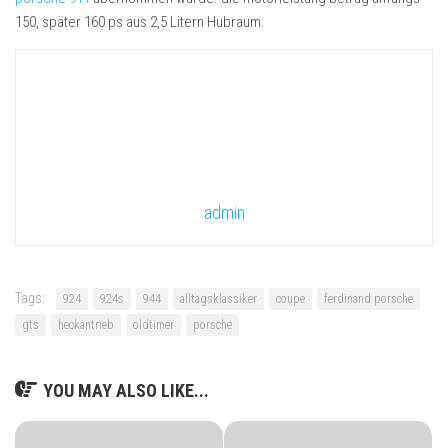
150, später 160 ps aus 2,5 Litern Hubraum.
admin
Tags:
924
924s
944
alltagsklassiker
coupe
ferdinand porsche
gts
heckantrieb
oldtimer
porsche
YOU MAY ALSO LIKE...