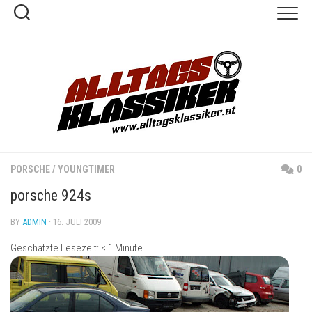
Skip
to
content
PORSCHE
/
YOUNGTIMER
0
porsche 924s
BY
ADMIN
· 16. JULI 2009
Geschätzte Lesezeit:
< 1
Minute