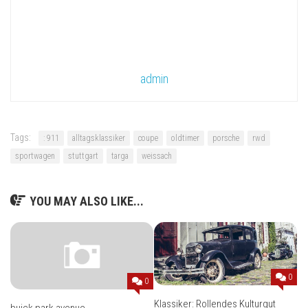
admin
Tags:
: 911
alltagsklassiker
coupe
oldtimer
porsche
rwd
sportwagen
stuttgart
targa
weissach
YOU MAY ALSO LIKE...
0
0
Klassiker: Rollendes Kulturgut