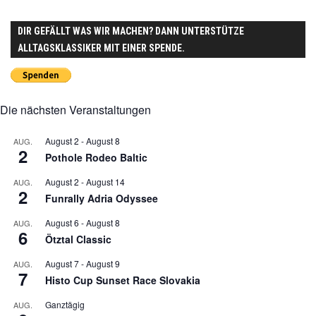
DIR GEFÄLLT WAS WIR MACHEN? DANN UNTERSTÜTZE
ALLTAGSKLASSIKER MIT EINER SPENDE.
Die nächsten Veranstaltungen
August 2
-
August 8
AUG.
2
Pothole Rodeo Baltic
August 2
-
August 14
AUG.
2
Funrally Adria Odyssee
August 6
-
August 8
AUG.
6
Ötztal Classic
August 7
-
August 9
AUG.
7
Histo Cup Sunset Race Slovakia
Ganztägig
AUG.