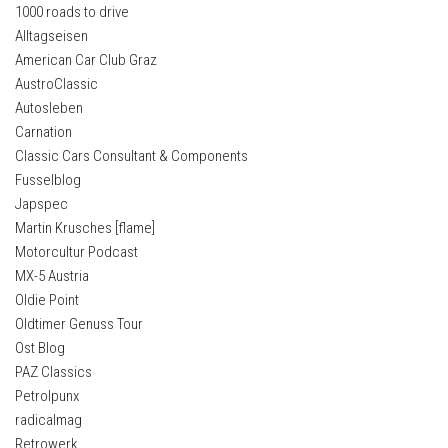
1000 roads to drive
Alltagseisen
American Car Club Graz
AustroClassic
Autosleben
Carnation
Classic Cars Consultant & Components
Fusselblog
Japspec
Martin Krusches [flame]
Motorcultur Podcast
MX-5 Austria
Oldie Point
Oldtimer Genuss Tour
Ost Blog
PAZ Classics
Petrolpunx
radicalmag
Retrowerk