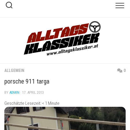
Skip
to
content
ALLGEMEIN
0
porsche 911 targa
BY
ADMIN
· 17. APRIL 2013
Geschätzte Lesezeit:
< 1
Minute