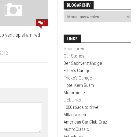
BLOGARCHIV
1
b ventilspiel am red
LINKS
Sponsoren
2012
Car Stories
Der Sachverständige
Ertler’s Garage
Frieko’s Garage
Hotel Kern Buam
Motorbiene
LiebLinks
1000 roads to drive
Alltagseisen
American Car Club Graz
AustroClassic
Autosleben