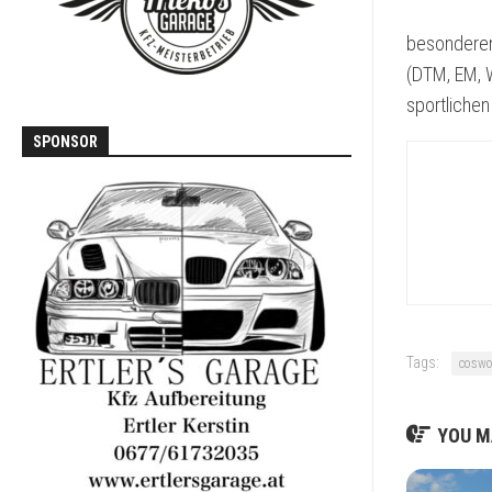
T3
besonderen 
VOLVO
(DTM, EM, 
740
/
sportliche
760
SPONSOR
Tags:
coswo
YOU MA