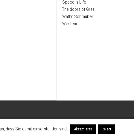
Speed is Life
The doors of Graz
Watt’n Schrauber
Westend
n, dass Sie damit einverstanden sind.
Akzeptieren
Reject