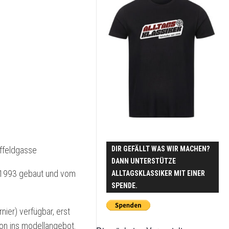
2015
LUXE
2016
HALVAR
–
2017
VOLVO
960
II
2018
2.5
24V
2019
MAZDA
2020
818
STATION
2021
WAGON
2022
DIR GEFÄLLT WAS WIR MACHEN?
inffeldgasse
VAN
DANN UNTERSTÜTZE
MORRISON
2023
s 1993 gebaut und vom
ALLTAGSKLASSIKER MIT EINER
–
MAZDA
SPENDE.
2024
323
VAN
2025
nier) verfügbar, erst
on ins modellangebot.
MAZDA