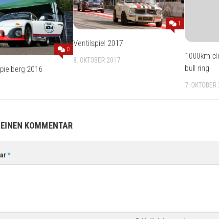
1
Ventilspiel 2017
0
1000km clu
8. OKTOBER 2017
bull ring
pielberg 2016
7. OKTOBER 
 EINEN KOMMENTAR
ar
*