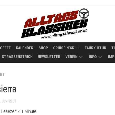
COFFEE
KALENDER
SHOP
CRUISE’N’GRILL
FAHRKULTUR
T
STRASSENSTRICH
NEWSLETTER
VEREIN
INFO
IMP
STATUTEN
KOOPERATIO
RT
ÜBER
ierra
ALLTAGSKLAS
. JUNI 2008
 Lesezeit:
< 1
Minute