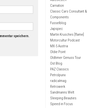
Carnation
Classic Cars Consultant &
Components
Fusselblog
Japspec
Martin Krusches [flame]
ommentar speichern.
Motorcultur Podcast
MX-5 Austria
Oldie Point
Oldtimer Genuss Tour
Ost Blog
PAZ Classics
Petrolpunx
radicalmag
Retrowerk
Sandmanns Welt
Sleeping Beauties
Speed in Focus