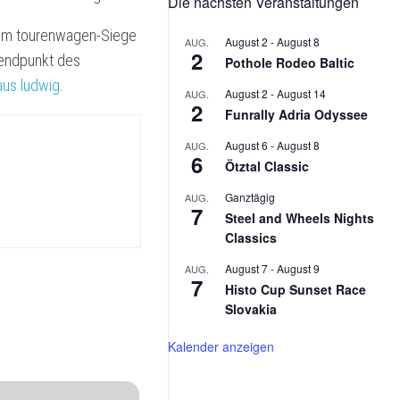
Die nächsten Veranstaltungen
2026
MX-
5
llem tourenwagen-Siege
August 2
-
August 8
AUG.
NA
2
 endpunkt des
Pothole Rodeo Baltic
V-
aus ludwig
.
SPECIAL
August 2
-
August 14
AUG.
2
Funrally Adria Odyssee
KAWASAKI
ESTRELLA
August 6
-
August 8
AUG.
6
Ötztal Classic
PUCH
MAXI
Ganztägig
AUG.
7
L
Steel and Wheels Nights
Classics
August 7
-
August 9
AUG.
7
Histo Cup Sunset Race
Slovakia
Kalender anzeigen