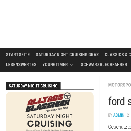
Skip
to
content
STARTSEITE
SATURDAY NIGHT CRUISING GRAZ
CLASSICS & 
LESENSWERTES
YOUNGTIMER
SCHWARZBLECHFAHRER
WAS
MOTORSPO
SATURDAY NIGHT CRUISING
IST
EIN
ford s
YOUNGTIMER?
DER
BY
ADMIN
· 21
IDEALE
YOUNGTIMER
Geschätzte
FÜR