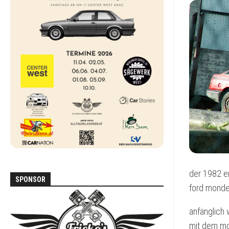
DEN
ALLTAG
FORD
SCORPIO
MAZDA
MX-
5
NA
MERCEDES
W123
MERCEDES
W124
der 1982 e
SPONSOR
MITSUBISHI
ford monde
PAJERO
L040
anfänglich 
VOLKSWAGEN
mit dem mo