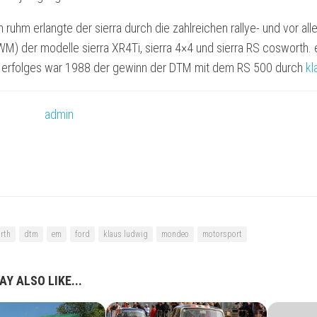
ruhm erlangte der sierra durch die zahlreichen rallye- und vor a
WM) der modelle
sierra XR4Ti
,
sierra 4×4
und
sierra RS cosworth
.
n erfolges war 1988 der gewinn der DTM mit dem RS 500 durch
kl
admin
rth
dtm
em
ford
klaus ludwig
mondeo
motorsport
Y ALSO LIKE...