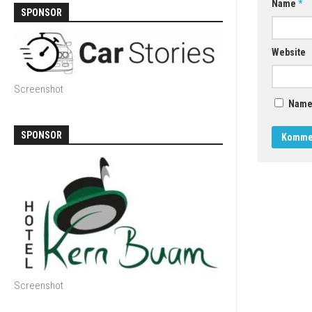
Name
*
SPONSOR
Website
Screenshot
Name,
SPONSOR
Screenshot