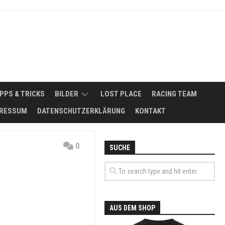
IPPS & TRICKS
BILDER
LOST PLACE
RACING TEAM
RESSUM
DATENSCHUTZERKLÄRUNG
KONTAKT
2008
NSMÖGLICHKEITEN
2011
0
SUCHE
FUHRPARK
2012
ERBSE
SIKER
–
2013
MAZDA
818
2014
SEDAN
AUS DEM SHOP
DE