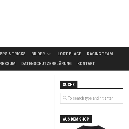
IPPS & TRICKS
BILDER
LOST PLACE
RACING TEAM
RESSUM
DATENSCHUTZERKLÄRUNG
KONTAKT
2008
NSMÖGLICHKEITEN
2011
SUCHE
FUHRPARK
2012
ERBSE
SIKER
–
2013
MAZDA
818
2014
SEDAN
AUS DEM SHOP
DE