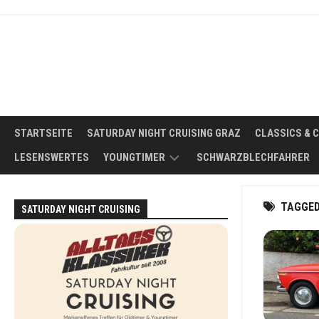
Skip
to
content
STARTSEITE
SATURDAY NIGHT CRUISING GRAZ
CLASSICS & 
LESENSWERTES
YOUNGTIMER
SCHWARZBLECHFAHRER
WAS
TAGGE
SATURDAY NIGHT CRUISING
IST
EIN
YOUNGTIMER?
DER
IDEALE
YOUNGTIMER
FÜR