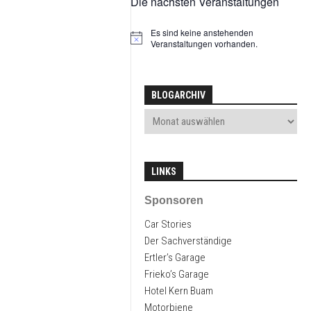
Die nächsten Veranstaltungen
2026
MX-
5
Es sind keine anstehenden
NA
Hinweis
Veranstaltungen vorhanden.
V-
SPECIAL
KAWASAKI
BLOGARCHIV
ESTRELLA
PUCH
MAXI
L
LINKS
Sponsoren
Car Stories
Der Sachverständige
Ertler’s Garage
Frieko’s Garage
Hotel Kern Buam
Motorbiene