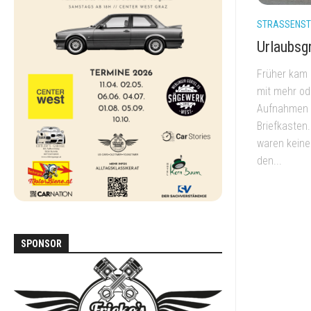
DEN
ALLTAG
STRASSENSTR
Urlaubsg
FORD
SCORPIO
Früher kam 
mit mehr od
MAZDA
MX-
Aufnahmen d
5
Briefkasten.
NA
waren keine
den...
MERCEDES
W123
MERCEDES
W124
SPONSOR
MITSUBISHI
PAJERO
L040
VOLKSWAGEN