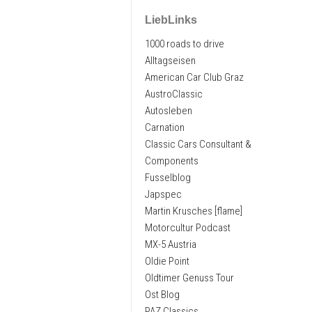
LiebLinks
1000 roads to drive
Alltagseisen
American Car Club Graz
AustroClassic
Autosleben
Carnation
Classic Cars Consultant &
Components
Fusselblog
Japspec
Martin Krusches [flame]
Motorcultur Podcast
MX-5 Austria
Oldie Point
Oldtimer Genuss Tour
Ost Blog
PAZ Classics