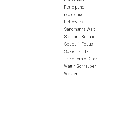
Petrolpunx
radicalmag
Retrowerk
Sandmanns Welt
Sleeping Beauties
Speed in Focus
Speed is Life
The doors of Graz
Watt’n Schrauber
Westend