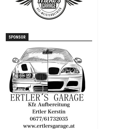
T3
VOLVO
740
/
760
SPONSOR