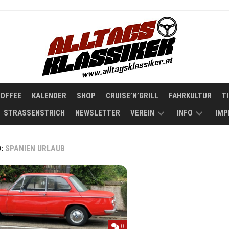
COFFEE
KALENDER
SHOP
CRUISE’N’GRILL
FAHRKULTUR
T
STRASSENSTRICH
NEWSLETTER
VEREIN
INFO
IMP
STATUTEN
KOOPERATIO
D:
SPANIEN URLAUB
ÜBER
ALLTAGSKLAS
0