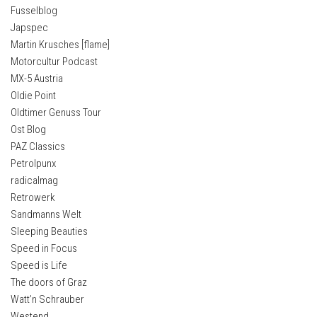
Fusselblog
Japspec
Martin Krusches [flame]
Motorcultur Podcast
MX-5 Austria
Oldie Point
Oldtimer Genuss Tour
Ost Blog
PAZ Classics
Petrolpunx
radicalmag
Retrowerk
Sandmanns Welt
Sleeping Beauties
Speed in Focus
Speed is Life
The doors of Graz
Watt’n Schrauber
Westend