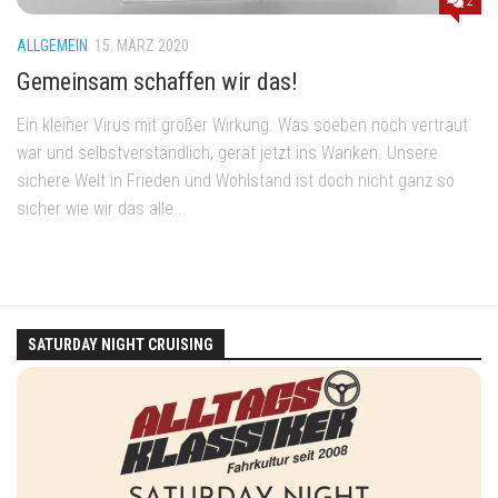
2
ALLGEMEIN
15. MÄRZ 2020
Gemeinsam schaffen wir das!
Ein kleiner Virus mit großer Wirkung. Was soeben noch vertraut
war und selbstverständlich, gerät jetzt ins Wanken. Unsere
sichere Welt in Frieden und Wohlstand ist doch nicht ganz so
sicher wie wir das alle...
SATURDAY NIGHT CRUISING