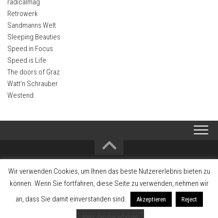
radicalmag
Retrowerk
Sandmanns Welt
Sleeping Beauties
Speed in Focus
Speed is Life
The doors of Graz
Watt’n Schrauber
Westend
2008-2026 Alltagsklassiker - Interessengemeinschaft zum Erhalt und
Wir verwenden Cookies, um Ihnen das beste Nutzererlebnis bieten zu
Förderung der Fahrzeugkultur und Fahrzeuggeschichte
können. Wenn Sie fortfahren, diese Seite zu verwenden, nehmen wir
an, dass Sie damit einverstanden sind.
Akzeptieren
Reject
Mehr darüber erfahren