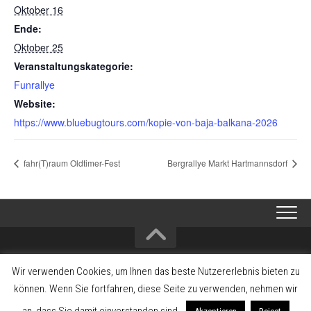
Oktober 16
Ende:
Oktober 25
Veranstaltungskategorie:
Funrallye
Website:
https://www.bluebugtours.com/kopie-von-baja-balkana-2026
fahr(T)raum Oldtimer-Fest
Bergrallye Markt Hartmannsdorf
2008-2026 Alltagsklassiker - Interessengemeinschaft zum Erhalt und
Wir verwenden Cookies, um Ihnen das beste Nutzererlebnis bieten zu
Förderung der Fahrzeugkultur und Fahrzeuggeschichte
können. Wenn Sie fortfahren, diese Seite zu verwenden, nehmen wir