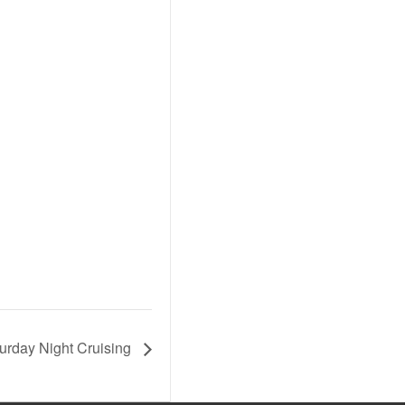
2026
MX-
5
NA
V-
SPECIAL
KAWASAKI
ESTRELLA
PUCH
MAXI
L
turday Night Cruising