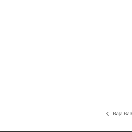
T3
VOLVO
740
/
760
Baja Bal