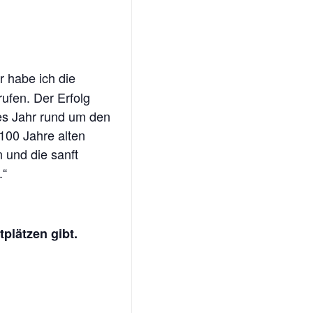
2015
LUXE
2016
HALVAR
–
2017
VOLVO
960
 habe ich die
II
2018
en. Der Erfolg
2.5
des Jahr rund um den
24V
2019
 100 Jahre alten
MAZDA
2020
 und die sanft
818
.“
STATION
2021
WAGON
2022
VAN
MORRISON
2023
tplätzen gibt.
–
MAZDA
2024
323
VAN
2025
MAZDA