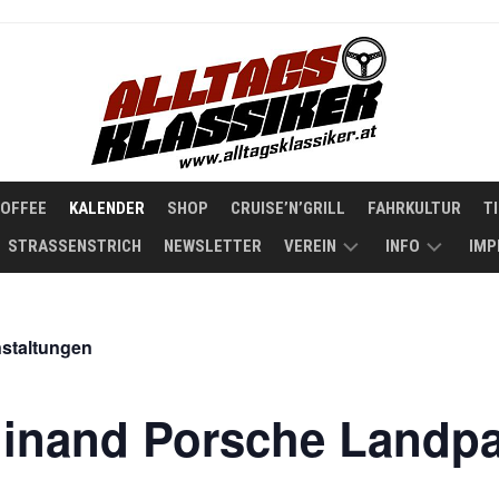
COFFEE
KALENDER
SHOP
CRUISE’N’GRILL
FAHRKULTUR
T
STRASSENSTRICH
NEWSLETTER
VEREIN
INFO
IMP
STATUTEN
KOOPERATIO
nstaltungen
ÜBER
ALLTAGSKLAS
inand Porsche Landpa