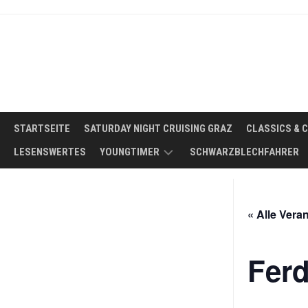
Skip
to
content
STARTSEITE
SATURDAY NIGHT CRUISING GRAZ
CLASSICS & 
LESENSWERTES
YOUNGTIMER
SCHWARZBLECHFAHRER
WAS
IST
« Alle Vera
EIN
YOUNGTIMER?
Ferd
DER
IDEALE
YOUNGTIMER
FÜR