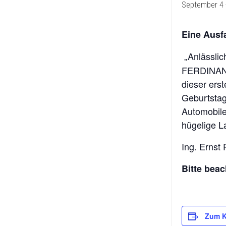
September 4
DEN
ALLTAG
Eine Ausf
FORD
SCORPIO
„Anlässli
MAZDA
FERDINAND
MX-
dieser ers
5
Geburtstag
NA
Automobile
MERCEDES
hügelige L
W123
Ing. Ernst 
MERCEDES
W124
Bitte beac
MITSUBISHI
PAJERO
L040
Zum K
VOLKSWAGEN