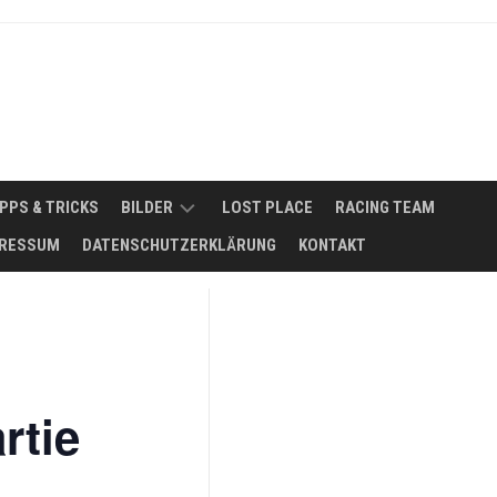
IPPS & TRICKS
BILDER
LOST PLACE
RACING TEAM
RESSUM
DATENSCHUTZERKLÄRUNG
KONTAKT
2008
NSMÖGLICHKEITEN
2011
FUHRPARK
2012
ERBSE
SIKER
–
2013
MAZDA
rtie
818
2014
SEDAN
DE